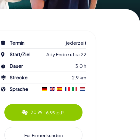
Termin
jederzeit
Start/Ziel
Ady Endre utca 22
Dauer
3.0 h
Strecke
2.9 km
Sprache
16.99 p.P.
20.99
Für Firmenkunden