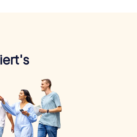
ert's