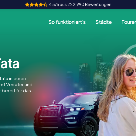
4.5/5 aus 222‘990 Bewertungen
So funktioniert's
Städte
Toure
ata
ata in euren
arnt Verräter und
 bereit für das