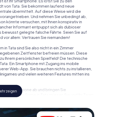
t ist Ihr Smartphone: Es lotst Sie zu den
adt von Tata. Sie bekommen laufend neue
ntrale übermittelt. Auf diese Weise wird die
vorangetrieben. Und nehmen Sie unbedingt ab,
on könnte versuchen, mit Ihnen konspirativ in
ancher Informant entpuppt sich als dubioser
 bewusst gelegte falsche Fährte. Seien Sie auf
und vor allem: Vertrauen Sie niemandem!
in Tata sind Sie also nicht in ein Zimmer
rgegebenen Zeitfenster befreien müssen. Diese
 zu Ihrem persönlichen Spielfeld! Die technische
Tata: Ein Smartphone mit Zugang ins mobile
nserer Web-App. Sie brauchen nichts zu installieren,
 Minigames und vielen weiteren Features mitten ins
eindliche Spione ab und bringen Sie
ehr zeigen
iesem Escape Game in Tata müssen Sie und Ihr Team
Bösewichte aufzuhalten. Im Gegensatz zu James
llen Helden: Sie verewigen sich mit Ihrem Team im
hrer ganz persönlichen Bildergalerie. Das
m ganz persönlichen Erlebnisspielplatz. Holen Sie