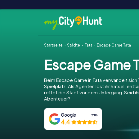
Startseite
Städte
Tata
Escape Game Tata
Escape Game T
Beim Escape Game in Tata verwandelt sich T
Spielplatz. Als Agenten löst ihr Rätsel, entt
rettet die Stadt vor dem Untergang. Seid ihr
Abenteuer?
Google
2‘118
4.4