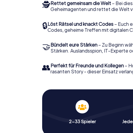
🕵
Rettet gemeinsam die Welt
– Bei dies
Geheimagenten und rettet die Welt v
🔒
Löst Rätsel und knackt Codes
– Euch e
Codes, geheime Treffen mit digitalen C
🤝
Bündelt eure Stärken
– Zu Beginn wähl
Stärken. Auslandsspion, IT-Experte od
👥
Perfekt für Freunde und Kollegen
– Ho
rasanten Story - dieser Einsatz verlan
2-33 Spieler
Jeder