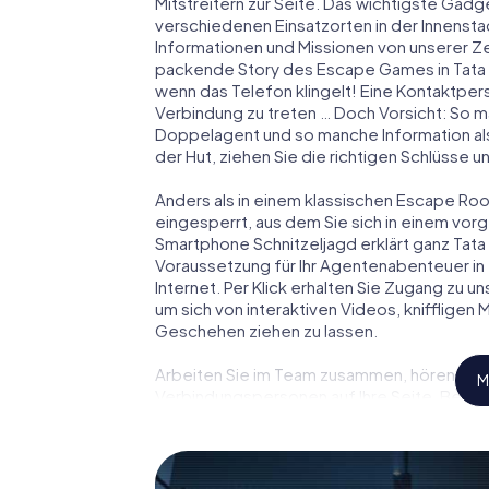
Mitstreitern zur Seite. Das wichtigste Gadge
verschiedenen Einsatzorten in der Innenst
Informationen und Missionen von unserer Ze
packende Story des Escape Games in Tata 
wenn das Telefon klingelt! Eine Kontaktpers
Verbindung zu treten … Doch Vorsicht: So m
Doppelagent und so manche Information als
der Hut, ziehen Sie die richtigen Schlüsse 
Anders als in einem klassischen Escape Room 
eingesperrt, aus dem Sie sich in einem vo
Smartphone Schnitzeljagd erklärt ganz Tata
Voraussetzung für Ihr Agentenabenteuer in 
Internet. Per Klick erhalten Sie Zugang zu u
um sich von interaktiven Videos, kniffligen
Geschehen ziehen zu lassen.
Arbeiten Sie im Team zusammen, hören Sie f
M
Verbindungspersonen auf Ihre Seite. Bei d
mit allen Wassern gewaschen sein, um die 
Bond und Co. werden Sie jedoch nicht zu sti
Highscore von Tata und erhalten Zugang zu I
myCityHunt Escape Game macht Tata zu Ihre