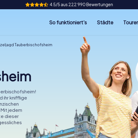
4.5/5 aus 222‘990 Bewertungen
So funktioniert's
Städte
Toure
tzeljagd Tauberbischofsheim
sheim
uberbischofsheim!
ihr knifflige
inzischen
 Mit jedem
te dieser
gessliches