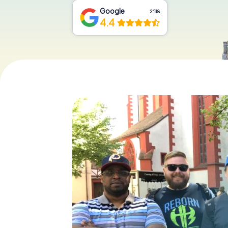
Google
2‘118
4.4