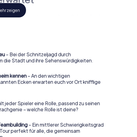
ehr zeigen
te und Sehenswürdigkeiten. Deine
Schnitzeljagd
eeindruckenden Orten wie dem Kurmainzischen
mersturm. An jeder Station erwarten dich spannende
erstand fordern, sondern auch deine Kreativität.
il der Stadtbefestigung war? Solche und viele
nd der Schnitzeljagd aufgedeckt.
neu
– Bei der Schnitzeljagd durch
um die Stadt und ihre Sehenswürdigkeiten.
sheim kennen
– An den wichtigen
rfährst du nicht nur Fakten, sondern lernst
nnten Ecken erwarten euch vor Ort knifflige
nnen, beispielsweise rund um die Entstehung
zu den versteckten Details am Rathaus von
t jeder Spieler eine Rolle, passend zu seinen
rachgenie – welche Rolle ist deine?
agd in
 Teambuilding
– Ein mittlerer Schwierigkeitsgrad
ur perfekt für alle, die gemeinsam
n.