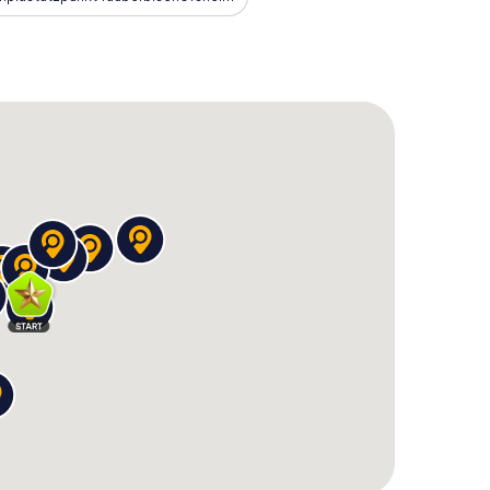
nitzeljagd Tauberbischofsheim
von myCityHunt
et dir eine perfekt organisierte und technisch
er als auch erfahrene Abenteurer begeistert. Die
Vielzahl von Funktionen, die das Spielerlebnis
iner Community von Spielern weltweit, mit denen
ityHunt zur idealen Wahl für deine nächste
ruppe, könnt ihr euer Team auch problemlos in
teilen!
gd in Tauberbischofsheim
wartet darauf, von dir
 und finde heraus, was diese Stadt alles zu bieten