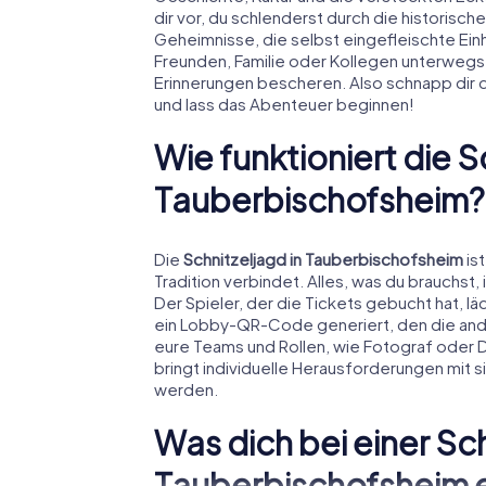
dir vor, du schlenderst durch die historisch
Geheimnisse, die selbst eingefleischte Ein
Freunden, Familie oder Kollegen unterwegs b
Erinnerungen bescheren. Also schnapp dir 
und lass das Abenteuer beginnen!
Wie funktioniert die S
Tauberbischofsheim?
Die
Schnitzeljagd in Tauberbischofsheim
is
Tradition verbindet. Alles, was du brauchs
Der Spieler, der die Tickets gebucht hat, läd
ein Lobby-QR-Code generiert, den die ande
eure Teams und Rollen, wie Fotograf oder D
bringt individuelle Herausforderungen mit si
werden.
Was dich bei einer Sch
Tauberbischofsheim 