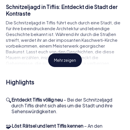
Schnitzeljagd in Tiflis: Entdeckt die Stadt der
Kontraste
Die Schnitzeljagd in Tiflis führt euch durch eine Stadt, die
für ihre beeindruckende Architektur und lebendige
Geschichte bekannt ist. Während ihr durch die Straßen
streift, werdet ihr an der imposanten Kaschweti-Kirche
vorbeikommen, einem Meisterwerk georgischer
Baukunst. Lasst euch von den Geschichten, die diese
Mauern erzählen, inspirieren und entdeckt die
Mehr zeigen
Geheimnisse, die sich hinter jeder Ecke verbergen.
Doch das ist noch nicht alles! Die Schnitzeljagd führt euch
auch zum Staatlichen Sacharia-Paliaschwili-Theater für
Highlights
Oper und Ballett. Auch wenn ihr nicht hineingeht, könnt ihr
die prächtige Fassade und die künstlerische Atmosphäre
genießen, die diesen Ort umgibt. Tiflis ist eine Stadt voller
🔍
Entdeckt Tiflis völlig neu
– Bei der Schnitzeljagd
Kontraste, und diese Schnitzeljagd bietet euch die
durch Tiflis dreht sich alles um die Stadt und ihre
Möglichkeit, all diese Facetten hautnah zu erleben.
Sehenswürdigkeiten.
Interaktive Schnitzeljagd in Tiflis: Ein Erlebnis
🧩
Löst Rätsel und lernt Tiflis kennen
– An den
für alle Sinne