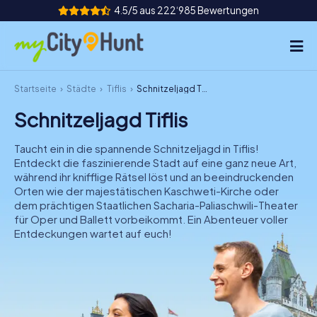
4.5/5 aus 222‘985 Bewertungen
Startseite
Städte
Tiflis
Schnitzeljagd Tiflis
So funktioniert's
Schnitzeljagd Tiflis
Städte
Taucht ein in die spannende Schnitzeljagd in Tiflis!
Touren
Entdeckt die faszinierende Stadt auf eine ganz neue Art,
während ihr knifflige Rätsel löst und an beeindruckenden
Orten wie der majestätischen Kaschweti-Kirche oder
Teamevent
dem prächtigen Staatlichen Sacharia-Paliaschwili-Theater
für Oper und Ballett vorbeikommt. Ein Abenteuer voller
Tickets
Entdeckungen wartet auf euch!
INT
AT
CH
DE
ES
FR
UK
IE
IT
NL