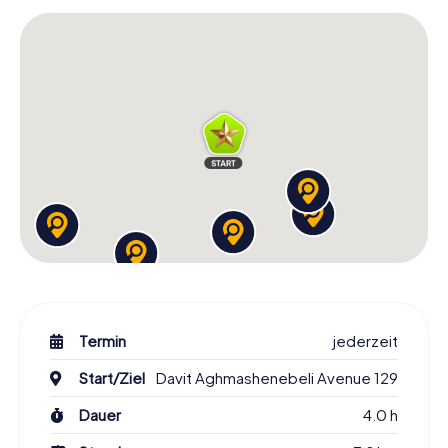
eine Einladung, die Stadt mit neuen Augen zu sehen.
Während ihr die verschiedenen Stationen der Stadtrallye
besucht, werdet ihr nicht nur die berühmten
Sehenswürdigkeiten, sondern auch weniger bekannte
Ecken entdecken. Diese Geheimtipps geben euch einen
Einblick in das echte Leben in Tiflis und lassen euch die
Stadt auf eine intime und persönliche Weise erleben.
Nach Abschluss der Schnitzeljagd werdet ihr Tiflis mit
völlig anderen Augen sehen. Die Erlebnisse und
Eindrücke, die ihr während eurer Tour gesammelt habt,
werden euch noch lange begleiten. Lasst euch von der
Stadt verzaubern und erlebt ein Abenteuer, das euch die
Vielfalt und Schönheit von Tiflis näherbringt.
Startet eure Schnitzeljagd in Tiflis jetzt!
Ein Besuch in Tiflis ist unvergesslich, und es gibt keine
Termin
jederzeit
bessere Art, die Stadt zu erkunden, als mit unserer
Schnitzeljagd. Ihr werdet die historischen Bauwerke, die
Start/Ziel
Davit Aghmashenebeli Avenue 129
lebendige Kultur und die beeindruckenden Landschaften
Dauer
4.0 h
der Stadt auf eine unbeschwerte und interaktive Weise
entdecken. Lernt berühmte Sehenswürdigkeiten kennen,