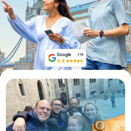
Tickets buchen
Gutscheine bestellen
Google
2‘118
4.4