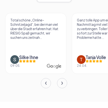
Total schöne „Online-
Ganz tolle App um e
Schnitzeljagd“, bei der man viel
Nachmittag mit vie
über die Stadt erfahren hat. Hat
zu verbringen. Tolle
RIESIG Spaß gemacht, wir
sofort zur Stelle war 
suchen uns zeitnah...
Probleme hatte....
Silke Ihne
Tanja Volle
09.05.
24.04.