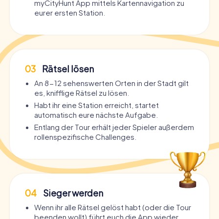
myCityHunt App mittels Kartennavigation zu
eurer ersten Station.
03
Rätsel lösen
An 8-12 sehenswerten Orten in der Stadt gilt
es, knifflige Rätsel zu lösen.
Habt ihr eine Station erreicht, startet
automatisch eure nächste Aufgabe.
Entlang der Tour erhält jeder Spieler außerdem
rollenspezifische Challenges.
04
Sieger werden
Wenn ihr alle Rätsel gelöst habt (oder die Tour
beenden wollt) führt euch die App wieder