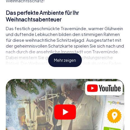
Weihnachtsschatz!
Das perfekte Ambiente für Ihr
Weihnachtsabenteuer
Das festlich geschmückte Travemünde, warmer Glühwein
und duftende Lebkuchen bilden den stimmigen Rahmen
für diese weihnachtliche Schnitzeljagd. Ausgestattet mit
der geheimnisvollen Schatzkarte spielen Sie sich nach und
nach durch die ansehnliche Innenstadt von Travemünde.
Dabei meistern Sie gemeinsam abwechslungsreiche
Mehr zeigen
Rätsel. Die Weihnachtsthematik zieht sich als roter Faden
durch das X-Mas Adventure in Travemünde. Auf
spielerische Weise erfahren Sie faszinierende Anekdoten
rund um das nahende Weihnachtsfest. Wird es Ihnen
gelingen, die Hinweise richtig zu deuten und anderen
Schatzsuchern stets einen Schritt voraus zu sein?
Der Weihnachtsmarkt von Travemünde als
Zwischenstopp
Stellen Sie ein kompetentes Team aus Freunden oder
Familienmitgliedern zusammen und begeben Sie sich