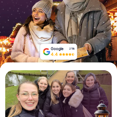
Tickets buchen
Gutscheine bestellen
Google
2‘118
4.4