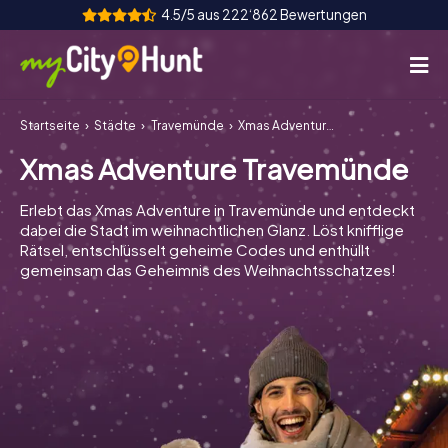
4.5/5 aus 222‘862 Bewertungen
Startseite
Städte
Travemünde
Xmas Adventure Travemünde
So funktioniert's
Xmas Adventure Travemünde
Städte
Erlebt das Xmas Adventure in Travemünde und entdeckt
Touren
dabei die Stadt im weihnachtlichen Glanz. Löst knifflige
Rätsel, entschlüsselt geheime Codes und enthüllt
gemeinsam das Geheimnis des Weihnachtsschatzes!
Teamevent
Tickets
INT
AT
CH
DE
ES
FR
UK
IE
IT
NL