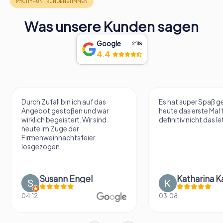
Was unsere Kunden sagen
Google
2‘118
4.4
Durch Zufall bin ich auf das
Es hat super Spaß 
Angebot gestoßen und war
heute das erste Mal 
wirklich begeistert. Wir sind
definitiv nicht das le
heute im Zuge der
Firmenweihnachtsfeier
losgezogen...
Susann Engel
Katharina K
04.12.
03.08.