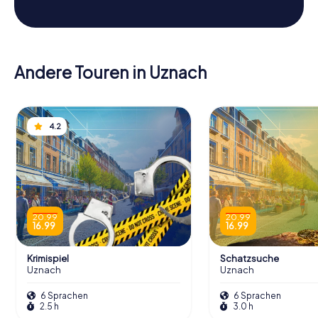
Andere Touren in Uznach
4.2
20.99
20.99
16.99
16.99
Krimispiel
Schatzsuche
Uznach
Uznach
6 Sprachen
6 Sprachen
2.5 h
3.0 h