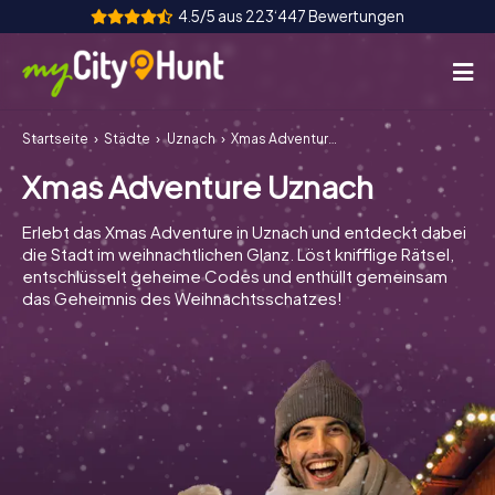
4.5/5 aus 223‘447 Bewertungen
Startseite
Städte
Uznach
Xmas Adventure Uznach
So funktioniert's
Xmas Adventure Uznach
Städte
Erlebt das Xmas Adventure in Uznach und entdeckt dabei
Touren
die Stadt im weihnachtlichen Glanz. Löst knifflige Rätsel,
entschlüsselt geheime Codes und enthüllt gemeinsam
das Geheimnis des Weihnachtsschatzes!
Teamevent
Tickets
INT
AT
CH
DE
ES
FR
UK
IE
IT
NL