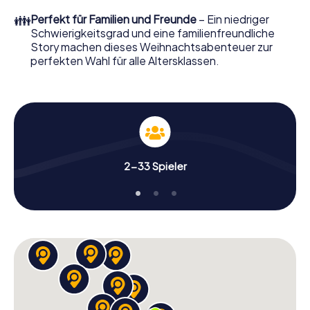
perfekten Weihnachtsfeier in Uznach erwartet: Spaß,
👪
Perfekt für Familien und Freunde
– Ein niedriger
Teambuilding und eine stimmungsvolle
Schwierigkeitsgrad und eine familienfreundliche
Weihnachtsthematik. Gönnen Sie Ihren Kollegen also
Story machen dieses Weihnachtsabenteuer zur
einen unvergesslichen Ausklang des Jahres und planen Sie
perfekten Wahl für alle Altersklassen.
unser X-Mas Adventure als Programmpunkt Ihrer
Weihnachtsfeier in Uznach ein!
2-33 Spieler