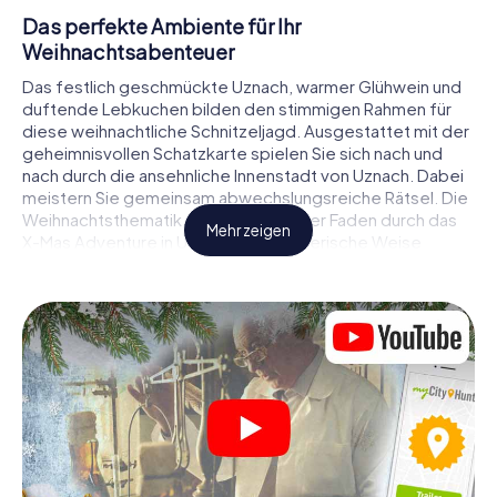
Das perfekte Ambiente für Ihr
Weihnachtsabenteuer
Das festlich geschmückte Uznach, warmer Glühwein und
duftende Lebkuchen bilden den stimmigen Rahmen für
diese weihnachtliche Schnitzeljagd. Ausgestattet mit der
geheimnisvollen Schatzkarte spielen Sie sich nach und
nach durch die ansehnliche Innenstadt von Uznach. Dabei
meistern Sie gemeinsam abwechslungsreiche Rätsel. Die
Weihnachtsthematik zieht sich als roter Faden durch das
Mehr zeigen
X-Mas Adventure in Uznach. Auf spielerische Weise
erfahren Sie faszinierende Anekdoten rund um das
nahende Weihnachtsfest. Wird es Ihnen gelingen, die
Hinweise richtig zu deuten und anderen Schatzsuchern
stets einen Schritt voraus zu sein?
Der Weihnachtsmarkt von Uznach als
Zwischenstopp
Stellen Sie ein kompetentes Team aus Freunden oder
Familienmitgliedern zusammen und begeben Sie sich
gemeinsam auf eine weihnachtliche Rätseltour durch