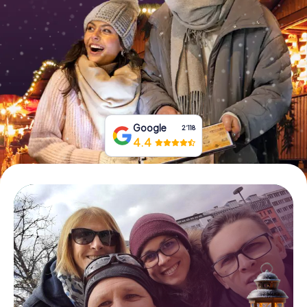
Tickets buchen
Gutscheine bestellen
Google
2‘118
4.4