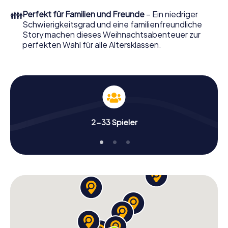
perfekten Weihnachtsfeier in Varennes erwartet: Spaß,
👪
Perfekt für Familien und Freunde
– Ein niedriger
Teambuilding und eine stimmungsvolle
Schwierigkeitsgrad und eine familienfreundliche
Weihnachtsthematik. Gönnen Sie Ihren Kollegen also
Story machen dieses Weihnachtsabenteuer zur
einen unvergesslichen Ausklang des Jahres und planen Sie
perfekten Wahl für alle Altersklassen.
unser X-Mas Adventure als Programmpunkt Ihrer
Weihnachtsfeier in Varennes ein!
2-33 Spieler