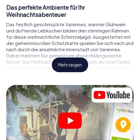
Das perfekte Ambiente für Ihr
Weihnachtsabenteuer
Das festlich geschmückte Varennes, warmer Glühwein
und duftende Lebkuchen bilden den stimmigen Rahmen
für diese weihnachtliche Schnitzeljagd. Ausgestattet mit
der geheimnisvollen Schatzkarte spielen Sie sich nach und
nach durch die ansehnliche Innenstadt von Varennes.
Dabei meistern Sie gemeinsam abwechslungsreiche
Rätsel. Die Weihnachtsthematik zieht sich als roter Faden
Mehr zeigen
durch das X-Mas Adventure in Varennes. Auf spielerische
Weise erfahren Sie faszinierende Anekdoten rund um das
nahende Weihnachtsfest. Wird es Ihnen gelingen, die
Hinweise richtig zu deuten und anderen Schatzsuchern
stets einen Schritt voraus zu sein?
Der Weihnachtsmarkt von Varennes als
Zwischenstopp
Stellen Sie ein kompetentes Team aus Freunden oder
Familienmitgliedern zusammen und begeben Sie sich
gemeinsam auf eine weihnachtliche Rätseltour durch