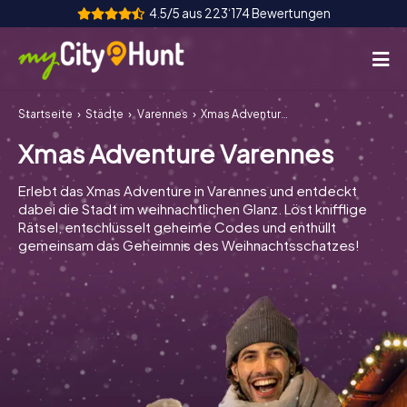
4.5/5 aus 223‘174 Bewertungen
Startseite
Städte
Varennes
Xmas Adventure Varennes
So funktioniert's
Xmas Adventure Varennes
Städte
Erlebt das Xmas Adventure in Varennes und entdeckt
Touren
dabei die Stadt im weihnachtlichen Glanz. Löst knifflige
Rätsel, entschlüsselt geheime Codes und enthüllt
gemeinsam das Geheimnis des Weihnachtsschatzes!
Teamevent
Tickets
INT
AT
CH
DE
ES
FR
UK
IE
IT
NL