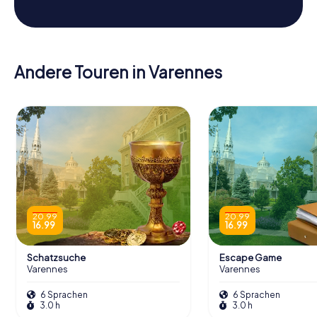
Andere Touren in Varennes
20.99
20.99
16.99
16.99
Schatzsuche
Escape Game
Varennes
Varennes
6 Sprachen
6 Sprachen
3.0 h
3.0 h