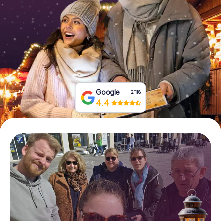
Tickets buchen
Gutscheine bestellen
Google
2‘118
4.4