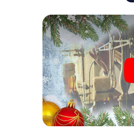
von Vercelli einlegen – z.B. auf einem Weihn
Glühwein oder Kinderpunsch zur Stärkung – 
der Weihnachtsschatz auf Sie wartet!
Eine spannende Option für I
Das myCityHunt X-Mas Adventure eignet sic
Weihnachtsfeier in Vercelli: So kann eine i
Programm Ihrer Weihnachtsfeier in Vercelli
Weihnachtsmarkt von Vercelli wird mit dem 
bietet die Smartphone Schnitzeljagd alles 
Vercelli erwartet: Spaß, Teambuilding und
Sie Ihren Kollegen also einen unvergesslic
Adventure als Programmpunkt Ihrer Weihnacht