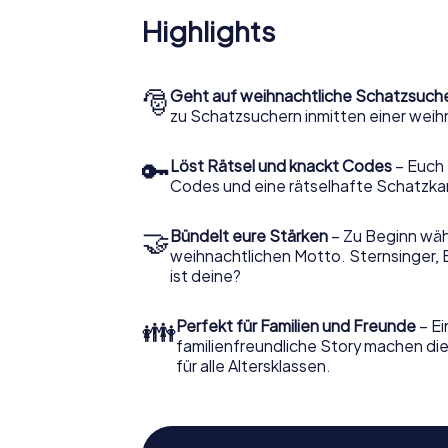
Highlights
🎅
Geht auf weihnachtliche Schatzsuch
zu Schatzsuchern inmitten einer weih
🔑
Löst Rätsel und knackt Codes
– Euch 
Codes und eine rätselhafte Schatzka
🤝
Bündelt eure Stärken
– Zu Beginn wähl
weihnachtlichen Motto. Sternsinger, 
ist deine?
👪
Perfekt für Familien und Freunde
– Ei
familienfreundliche Story machen d
für alle Altersklassen.