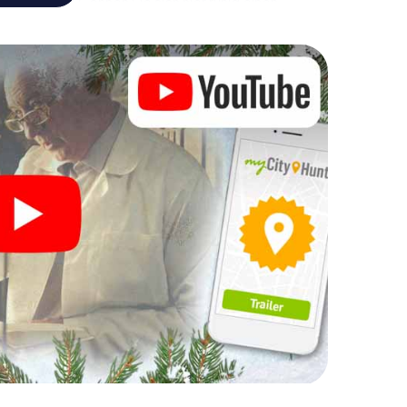
achtsmarkt! Gönnen Sie sich hier ruhig einen
doch vergessen Sie nicht, dass irgendwo in Vercelli
hre Weihnachtsfeier in Vercelli
h auch hervorragend als Programmpunkt Ihrer
nteraktive Schnitzeljagd das gastronomische
 ergänzen. Und auch ein Ausflug zum
X-Mas Adventure zu einem Highlight. Schließlich
was man von einer perfekten Weihnachtsfeier in
 eine stimmungsvolle Weihnachtsthematik. Gönnen
hen Ausklang des Jahres und planen Sie unser X-Mas
sfeier in Vercelli ein!