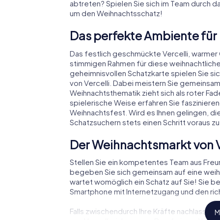
abtreten? Spielen Sie sich im Team durch da
um den Weihnachtsschatz!
Das perfekte Ambiente für
Das festlich geschmückte Vercelli, warme
stimmigen Rahmen für diese weihnachtliche
geheimnisvollen Schatzkarte spielen Sie si
von Vercelli. Dabei meistern Sie gemeinsa
Weihnachtsthematik zieht sich als roter Fad
spielerische Weise erfahren Sie faszinie
Weihnachtsfest. Wird es Ihnen gelingen, di
Schatzsuchern stets einen Schritt voraus zu
Der Weihnachtsmarkt von V
Stellen Sie ein kompetentes Team aus Fre
begeben Sie sich gemeinsam auf eine weihna
wartet womöglich ein Schatz auf Sie! Sie be
Smartphone mit Internetzugang und den rich
Falls zwischendurch Ihre Kräfte nachlassen
M