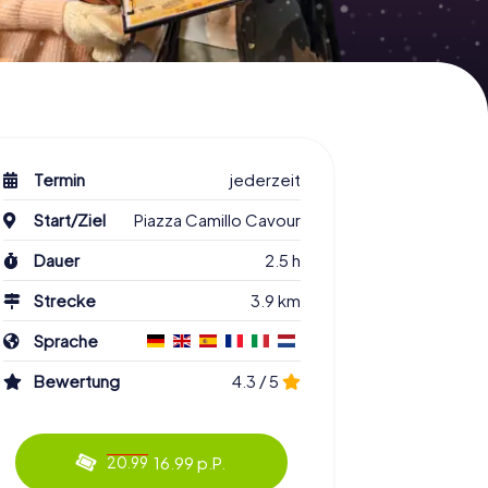
Termin
jederzeit
Start/Ziel
Piazza Camillo Cavour
Dauer
2.5 h
Strecke
3.9 km
Sprache
Bewertung
4.3 / 5
16.99 p.P.
20.99