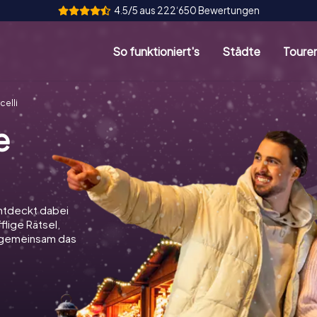
4.5/5 aus 222‘650 Bewertungen
So funktioniert's
Städte
Toure
celli
e
entdeckt dabei
flige Rätsel,
t gemeinsam das