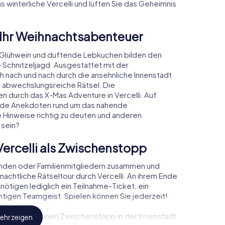
s winterliche Vercelli und lüften Sie das Geheimnis
 Ihr Weihnachtsabenteuer
r Glühwein und duftende Lebkuchen bilden den
 Schnitzeljagd. Ausgestattet mit der
ch nach und nach durch die ansehnliche Innenstadt
m abwechslungsreiche Rätsel. Die
en durch das X-Mas Adventure in Vercelli. Auf
rende Anekdoten rund um das nahende
e Hinweise richtig zu deuten und anderen
 sein?
ercelli als Zwischenstopp
unden oder Familienmitgliedern zusammen und
chtliche Rätseltour durch Vercelli. An ihrem Ende
nötigen lediglich ein Teilnahme-Ticket, ein
tigen Teamgeist. Spielen können Sie jederzeit!
, können Sie einen Zwischenstopp in der Innenstadt
ehr zeigen