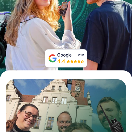
Tickets buchen
Gutscheine bestellen
Google
2‘118
4.4