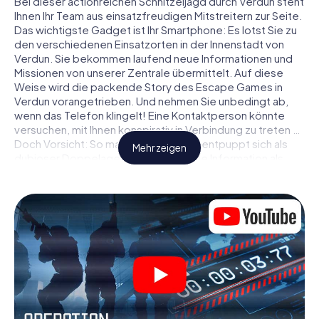
Bei dieser actionreichen Schnitzeljagd durch Verdun steht
Ihnen Ihr Team aus einsatzfreudigen Mitstreitern zur Seite.
Das wichtigste Gadget ist Ihr Smartphone: Es lotst Sie zu
den verschiedenen Einsatzorten in der Innenstadt von
Verdun. Sie bekommen laufend neue Informationen und
Missionen von unserer Zentrale übermittelt. Auf diese
Weise wird die packende Story des Escape Games in
Verdun vorangetrieben. Und nehmen Sie unbedingt ab,
wenn das Telefon klingelt! Eine Kontaktperson könnte
versuchen, mit Ihnen konspirativ in Verbindung zu treten …
Doch Vorsicht: So mancher Informant entpuppt sich als
Mehr zeigen
dubioser Doppelagent und so manche Information als
bewusst gelegte falsche Fährte. Seien Sie auf der Hut,
ziehen Sie die richtigen Schlüsse und vor allem: Vertrauen
Sie niemandem!
Anders als in einem klassischen Escape Room in Verdun
sind Sie also nicht in ein Zimmer eingesperrt, aus dem Sie
sich in einem vorgegebenen Zeitfenster befreien
müssen. Diese Smartphone Schnitzeljagd erklärt ganz
Verdun zu Ihrem persönlichen Spielfeld! Die technische
Voraussetzung für Ihr Agentenabenteuer in Verdun: Ein
Smartphone mit Zugang ins mobile Internet. Per Klick