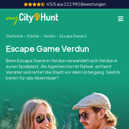
4.5/5 aus 222‘990 Bewertungen
Startseite
Städte
Verdun
Escape Game Verdun
So funktioniert's
Escape Game Verdun
Städte
Beim Escape Game in Verdun verwandelt sich Verdun in
Touren
euren Spielplatz. Als Agenten löst ihr Rätsel, enttarnt
Verräter und rettet die Stadt vor dem Untergang. Seid ihr
bereit für das Abenteuer?
Teamevent
Tickets
INT
AT
CH
DE
ES
FR
UK
IE
IT
NL