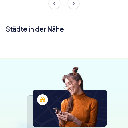
Städte in der Nähe
Bar-le-Duc
Virton
Longwy
4 Touren
4 Touren
4 Touren
verfügbar
verfügbar
verfügbar
4.4
4.7
4.7