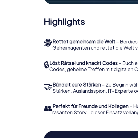
Highlights
🕵
Rettet gemeinsam die Welt
– Bei dies
Geheimagenten und rettet die Welt v
🔒
Löst Rätsel und knackt Codes
– Euch e
Codes, geheime Treffen mit digitalen C
🤝
Bündelt eure Stärken
– Zu Beginn wähl
Stärken. Auslandsspion, IT-Experte od
👥
Perfekt für Freunde und Kollegen
– Ho
rasanten Story - dieser Einsatz verlan