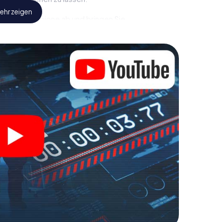
ehr zeigen
eindliche Spione ab und bringen Sie
iesem Escape Game in Villefranche-sur-Saône
gewaschen sein, um die Bösewichte aufzuhalten. Im
e jedoch nicht zu stillen Helden: Sie verewigen
franche-sur-Saône und erhalten Zugang zu Ihrer ganz
t Escape Game macht Villefranche-sur-Saône zu
Holen Sie sich Ihre Tickets in die Welt der Spionage
lefranche-sur-Saône in einen Outdoor Escape