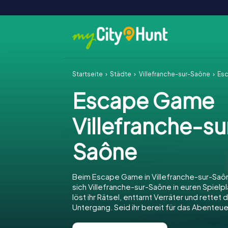
Startseite
Städte
Villefranche-sur-Saône
Esc
Escape Game
Villefranche-su
Saône
Beim Escape Game in Villefranche-sur-Saô
sich Villefranche-sur-Saône in euren Spielp
löst ihr Rätsel, enttarnt Verräter und rettet
Untergang. Seid ihr bereit für das Abenteue