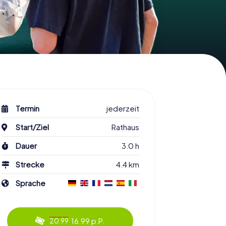
Termin
jederzeit
Start/Ziel
Rathaus
Dauer
3.0 h
Strecke
4.4 km
Sprache
16.99 p.P.
20.99