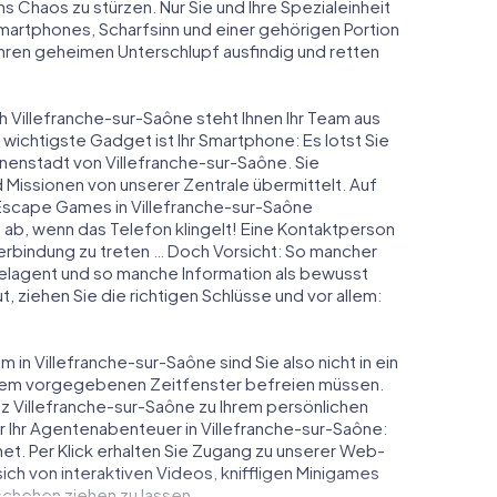
ns Chaos zu stürzen. Nur Sie und Ihre Spezialeinheit
Smartphones, Scharfsinn und einer gehörigen Portion
 ihren geheimen Unterschlupf ausfindig und retten
h Villefranche-sur-Saône steht Ihnen Ihr Team aus
 wichtigste Gadget ist Ihr Smartphone: Es lotst Sie
nnenstadt von Villefranche-sur-Saône. Sie
issionen von unserer Zentrale übermittelt. Auf
Escape Games in Villefranche-sur-Saône
ab, wenn das Telefon klingelt! Eine Kontaktperson
Verbindung zu treten … Doch Vorsicht: So mancher
elagent und so manche Information als bewusst
t, ziehen Sie die richtigen Schlüsse und vor allem:
in Villefranche-sur-Saône sind Sie also nicht in ein
einem vorgegebenen Zeitfenster befreien müssen.
z Villefranche-sur-Saône zu Ihrem persönlichen
r Ihr Agentenabenteuer in Villefranche-sur-Saône:
et. Per Klick erhalten Sie Zugang zu unserer Web-
 sich von interaktiven Videos, kniffligen Minigames
schehen ziehen zu lassen.