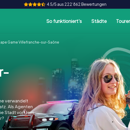
4.5/5 aus 222‘862 Bewertungen
So funktioniert's
Städte
Toure
ape Game Villefranche-sur-Saône
r-
ne verwandelt
latz. Als Agenten
 die Stadt vor dem
r?