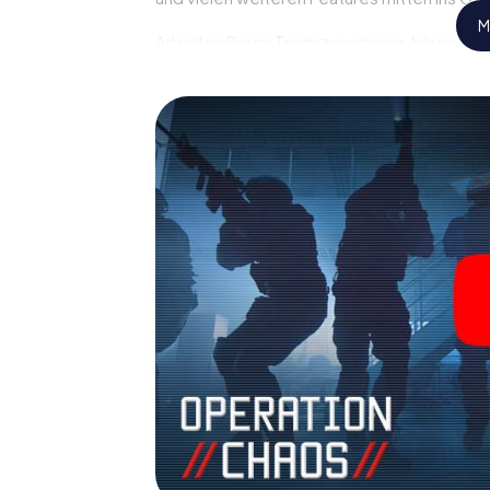
M
Arbeiten Sie im Team zusammen, hören Sie f
Verbindungspersonen auf Ihre Seite. Bei d
müssen Sie und Ihr Team mit allen Wassern 
Gegensatz zu James Bond und Co. werden Si
sich mit Ihrem Team im Highscore von Ville
persönlichen Bildergalerie. Das myCityHun
Ihrem ganz persönlichen Erlebnisspielplatz. 
und Geheimagenten und verwandeln Sie Vil
Room!