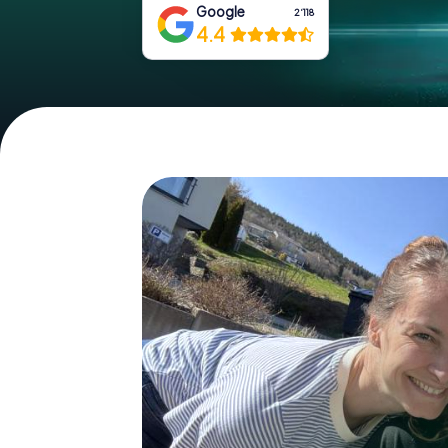
Google
2‘118
4.4