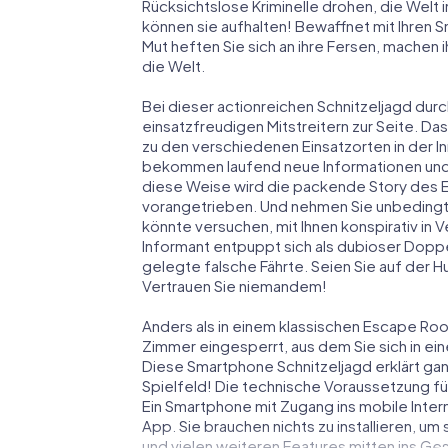
Rücksichtslose Kriminelle drohen, die Welt i
können sie aufhalten! Bewaffnet mit Ihren 
Mut heften Sie sich an ihre Fersen, machen
die Welt.
Bei dieser actionreichen Schnitzeljagd durc
einsatzfreudigen Mitstreitern zur Seite. Das
zu den verschiedenen Einsatzorten in der I
bekommen laufend neue Informationen und M
diese Weise wird die packende Story des 
vorangetrieben. Und nehmen Sie unbedingt 
könnte versuchen, mit Ihnen konspirativ in 
Informant entpuppt sich als dubioser Dopp
gelegte falsche Fährte. Seien Sie auf der Hu
Vertrauen Sie niemandem!
Anders als in einem klassischen Escape Room 
Zimmer eingesperrt, aus dem Sie sich in 
Diese Smartphone Schnitzeljagd erklärt gan
Spielfeld! Die technische Voraussetzung fü
Ein Smartphone mit Zugang ins mobile Intern
App. Sie brauchen nichts zu installieren, um
und vielen weiteren Features mitten ins Ge