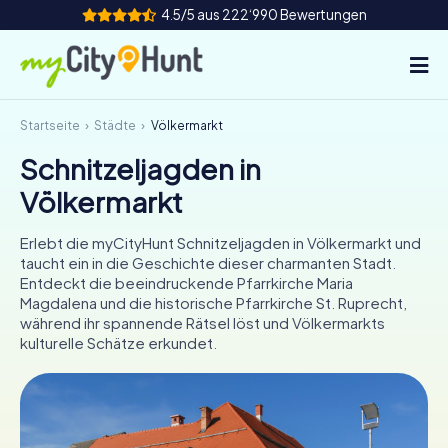
4.5/5 aus 222‘990 Bewertungen
Startseite
Städte
Völkermarkt
So funktioniert's
Schnitzeljagden in
Städte
Völkermarkt
Touren
Erlebt die myCityHunt Schnitzeljagden in Völkermarkt und
taucht ein in die Geschichte dieser charmanten Stadt.
Teamevent
Entdeckt die beeindruckende Pfarrkirche Maria
Magdalena und die historische Pfarrkirche St. Ruprecht,
Tickets
während ihr spannende Rätsel löst und Völkermarkts
kulturelle Schätze erkundet.
INT
AT
CH
DE
ES
FR
UK
IE
IT
NL