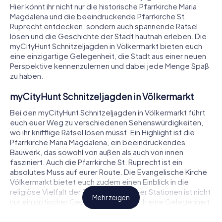
Hier könnt ihr nicht nur die historische Pfarrkirche Maria
Magdalena und die beeindruckende Pfarrkirche St.
Ruprecht entdecken, sondern auch spannende Rätsel
lösen und die Geschichte der Stadt hautnah erleben. Die
myCityHunt Schnitzeljagden in Völkermarkt bieten euch
eine einzigartige Gelegenheit, die Stadt aus einer neuen
Perspektive kennenzulernen und dabei jede Menge Spaß
zu haben.
myCityHunt Schnitzeljagden in Völkermarkt
Bei den myCityHunt Schnitzeljagden in Völkermarkt führt
euch euer Weg zu verschiedenen Sehenswürdigkeiten,
wo ihr knifflige Rätsel lösen müsst. Ein Highlight ist die
Pfarrkirche Maria Magdalena, ein beeindruckendes
Bauwerk, das sowohl von außen als auch von innen
fasziniert. Auch die Pfarrkirche St. Ruprecht ist ein
absolutes Muss auf eurer Route. Die Evangelische Kirche
Völkermarkt bietet euch zudem einen Einblick in die
religiöse Vielfalt der Stadt. Jede dieser Stationen ist nicht
Mehr zeigen
nur ein optischer Genuss, sondern auch eine Gelegenheit,
euer Wissen und eure Kombinationsgabe unter Beweis zu
stellen. Die Schnitzeljagd in Völkermarkt wird so zu einem