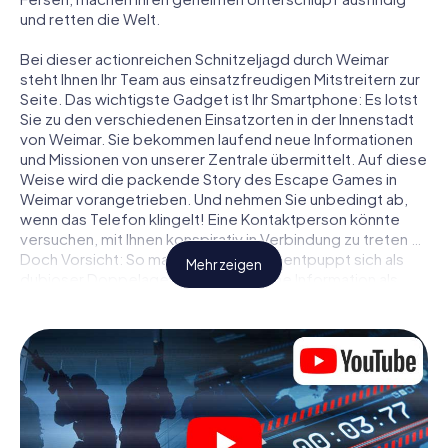
und retten die Welt.
Bei dieser actionreichen Schnitzeljagd durch Weimar
steht Ihnen Ihr Team aus einsatzfreudigen Mitstreitern zur
Seite. Das wichtigste Gadget ist Ihr Smartphone: Es lotst
Sie zu den verschiedenen Einsatzorten in der Innenstadt
von Weimar. Sie bekommen laufend neue Informationen
und Missionen von unserer Zentrale übermittelt. Auf diese
Weise wird die packende Story des Escape Games in
Weimar vorangetrieben. Und nehmen Sie unbedingt ab,
wenn das Telefon klingelt! Eine Kontaktperson könnte
versuchen, mit Ihnen konspirativ in Verbindung zu treten …
Doch Vorsicht: So mancher Informant entpuppt sich als
Mehr zeigen
dubioser Doppelagent und so manche Information als
bewusst gelegte falsche Fährte. Seien Sie auf der Hut,
ziehen Sie die richtigen Schlüsse und vor allem: Vertrauen
Sie niemandem!
Anders als in einem klassischen Escape Room in Weimar
sind Sie also nicht in ein Zimmer eingesperrt, aus dem Sie
sich in einem vorgegebenen Zeitfenster befreien
müssen. Diese Smartphone Schnitzeljagd erklärt ganz