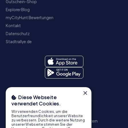
Gutschein-Shop
Explorer Blog
myCityHunt Bewertungen
Kontakt
Datenschutz
Stadtrallye.de
×
Diese Webseite
verwendet Cookies.
Wir verwenden Cookies, um die
Schnitzeljagd
Benutzerfreundlichkeit unserer Website
zu verbessern. Durch die weitere Nutzung
Zürich
Basel
Genf
Bern
Winterthur
Luzern
unserer Webseite stimmen Sie der
St. Gallen
Schaffhausen
Chur