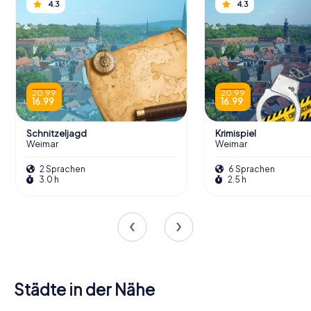
4.3
4.3
20.99
20.99
16.99
16.99
Schnitzeljagd
Krimispiel
Weimar
Weimar
2 Sprachen
6 Sprachen
3.0 h
2.5 h
Städte in der Nähe