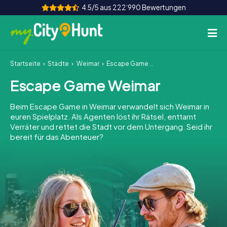
4.5/5 aus 222‘990 Bewertungen
Startseite
Städte
Weimar
Escape Game Weimar
So funktioniert's
Escape Game Weimar
Städte
Beim Escape Game in Weimar verwandelt sich Weimar in
Touren
euren Spielplatz. Als Agenten löst ihr Rätsel, enttarnt
Verräter und rettet die Stadt vor dem Untergang. Seid ihr
bereit für das Abenteuer?
Teamevent
Tickets
INT
AT
CH
DE
ES
FR
UK
IE
IT
NL