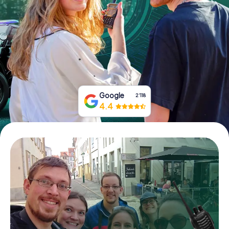
Tickets buchen
Gutscheine bestellen
Google
2‘118
4.4