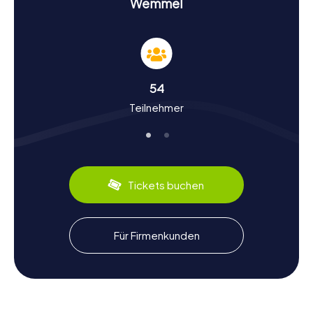
Wemmel
lösen, die euch tiefer in die Geschichte und Kultur von
Wemmel eintauchen lassen.
Geschichte und Kultur auf der Schnitzeljagd in
Wemmel
54
Bei den myCityHunt Schnitzeljagden in Wemmel erfahrt ihr
Teilnehmer
nicht nur interessante Fakten über die
Sehenswürdigkeiten, sondern auch über die Geschichte
und Kultur der Stadt. Wemmel hat eine lange und
bewegte Geschichte, die bis ins Mittelalter zurückreicht.
Die Stadt war einst ein wichtiger Handelsort und hat sich
im Laufe der Jahrhunderte zu einer blühenden Gemeinde
Tickets buchen
entwickelt. Wusstet ihr, dass Wemmel eine sogenannte
Fazilitäten-Gemeinde ist, die Spracherleichterungen für
Französischsprachige bietet? Diese kulturelle Vielfalt
spiegelt sich auch in den kulinarischen Spezialitäten der
Für Firmenkunden
Stadt wider. Probiert unbedingt die lokalen
Köstlichkeiten, wie die berühmten belgischen Pralinen
oder die traditionellen Waffeln, die in Wemmel besonders
lecker sind.