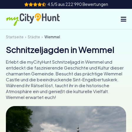
4.5/5 aus 222‘990 Bewertungen
Startseite
Städte
Wemmel
So funktioniert's
Schnitzeljagden in Wemmel
Städte
Erlebt die myCityHunt Schnitzeljagd in Wemmel und
Touren
entdeckt die faszinierende Geschichte und Kultur dieser
charmanten Gemeinde. Besucht das prächtige Wemmel
Castle und die beeindruckende Sint-Engelbertuskerk.
Teamevent
Während ihr Rätsel löst, taucht ihr in die historische
Atmosphäre ein und genießt die kulturelle Vielfalt.
Tickets
Wemmel erwartet euch!
INT
AT
CH
DE
ES
FR
UK
IE
IT
NL