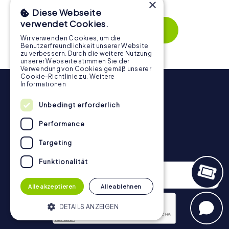
×
wird. Die interaktiven Aufgaben fördern das
Diese Webseite
Zusammenspiel und erzeugen einen echten Teamspirit.
verwendet Cookies.
Dank der einfachen Handhabung über das Smartphone
Mehr zeigen
behält ihr jederzeit den Überblick. So wird die
Wir verwenden Cookies, um die
Benutzerfreundlichkeit unserer Website
Schnitzeljagd in Wemmel für jedes Team – klein wie groß –
zu verbessern. Durch die weitere Nutzung
zu einem Highlight.
unserer Webseite stimmen Sie der
Verwendung von Cookies gemäß unserer
Cookie-Richtlinie zu.
Weitere
Informationen
Unbedingt erforderlich
Performance
Targeting
Newsletter
Funktionalität
Alle akzeptieren
Alle ablehnen
DETAILS ANZEIGEN