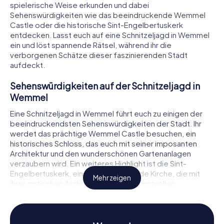
spielerische Weise erkunden und dabei
Sehenswürdigkeiten wie das beeindruckende Wemmel
Castle oder die historische Sint-Engelbertuskerk
entdecken. Lasst euch auf eine Schnitzeljagd in Wemmel
ein und löst spannende Rätsel, während ihr die
verborgenen Schätze dieser faszinierenden Stadt
aufdeckt.
Sehenswürdigkeiten auf der Schnitzeljagd in
Wemmel
Eine Schnitzeljagd in Wemmel führt euch zu einigen der
beeindruckendsten Sehenswürdigkeiten der Stadt. Ihr
werdet das prächtige Wemmel Castle besuchen, ein
historisches Schloss, das euch mit seiner imposanten
Architektur und den wunderschönen Gartenanlagen
verzaubern wird. Ein weiteres Highlight ist die Sint-
Engelbertuskerk, eine beeindruckende Kirche, die mit
Mehr zeigen
ihrer gotischen Architektur und den kunstvollen
Glasfenstern begeistert. Auch das Hooghuis, ein
historisches Gebäude mit einer reichen Geschichte, wird
Teil eurer Entdeckungsreise sein. Während ihr diese
Sehenswürdigkeiten erkundet, müsst ihr knifflige Rätsel