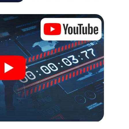
sein, um die Bösewichte aufzuhalten. Im Gegensatz
ht zu stillen Helden: Sie verewigen sich mit Ihrem
rhalten Zugang zu Ihrer ganz persönlichen
 macht Werder (Havel) zu Ihrem ganz persönlichen
kets in die Welt der Spionage und Geheimagenten und
utdoor Escape Room!