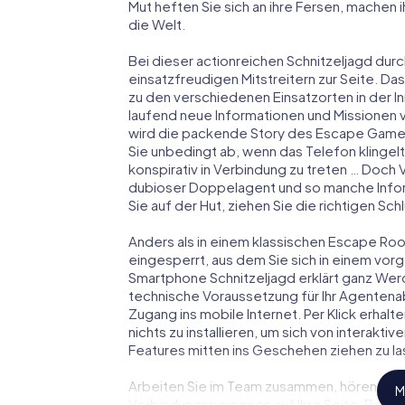
Mut heften Sie sich an ihre Fersen, machen
die Welt.
Bei dieser actionreichen Schnitzeljagd durc
einsatzfreudigen Mitstreitern zur Seite. Das
zu den verschiedenen Einsatzorten in der 
laufend neue Informationen und Missionen v
wird die packende Story des Escape Games
Sie unbedingt ab, wenn das Telefon klingel
konspirativ in Verbindung zu treten … Doch 
dubioser Doppelagent und so manche Inform
Sie auf der Hut, ziehen Sie die richtigen S
Anders als in einem klassischen Escape Room
eingesperrt, aus dem Sie sich in einem vo
Smartphone Schnitzeljagd erklärt ganz Werd
technische Voraussetzung für Ihr Agentena
Zugang ins mobile Internet. Per Klick erha
nichts zu installieren, um sich von interakti
Features mitten ins Geschehen ziehen zu la
Arbeiten Sie im Team zusammen, hören Sie f
M
Verbindungspersonen auf Ihre Seite. Bei 