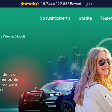
4.5/5 aus 222‘862 Bewertungen
So funktioniert's
Städte
Toure
e Werder (Havel)
ndelt sich
en löst ihr
dt vor dem
r?