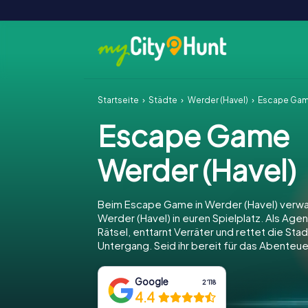
Startseite
Städte
Werder (Havel)
Escape Gam
Escape Game
Werder (Havel)
Beim Escape Game in Werder (Havel) verwa
Werder (Havel) in euren Spielplatz. Als Agent
Rätsel, enttarnt Verräter und rettet die Sta
Untergang. Seid ihr bereit für das Abenteue
Google
2‘118
4.4