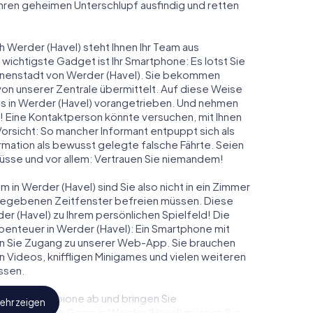
 ihren geheimen Unterschlupf ausfindig und retten
h Werder (Havel) steht Ihnen Ihr Team aus
 wichtigste Gadget ist Ihr Smartphone: Es lotst Sie
Innenstadt von Werder (Havel). Sie bekommen
on unserer Zentrale übermittelt. Auf diese Weise
 in Werder (Havel) vorangetrieben. Und nehmen
t! Eine Kontaktperson könnte versuchen, mit Ihnen
Vorsicht: So mancher Informant entpuppt sich als
ation als bewusst gelegte falsche Fährte. Seien
chlüsse und vor allem: Vertrauen Sie niemandem!
 in Werder (Havel) sind Sie also nicht in ein Zimmer
rgegebenen Zeitfenster befreien müssen. Diese
er (Havel) zu Ihrem persönlichen Spielfeld! Die
benteuer in Werder (Havel): Ein Smartphone mit
lten Sie Zugang zu unserer Web-App. Sie brauchen
ven Videos, kniffligen Minigames und vielen weiteren
ssen.
eindliche Spione ab und bringen Sie
ehr zeigen
diesem Escape Game in Werder (Havel) müssen Sie