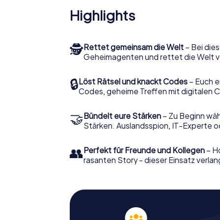
Highlights
🕵
Rettet gemeinsam die Welt
– Bei dies
Geheimagenten und rettet die Welt v
🔒
Löst Rätsel und knackt Codes
– Euch e
Codes, geheime Treffen mit digitalen C
🤝
Bündelt eure Stärken
– Zu Beginn wähl
Stärken. Auslandsspion, IT-Experte od
👥
Perfekt für Freunde und Kollegen
– Ho
rasanten Story - dieser Einsatz verlan