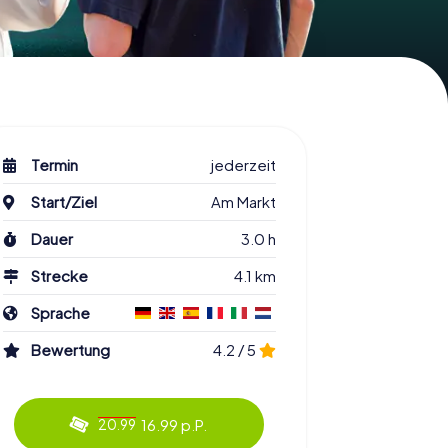
Termin
jederzeit
Start/Ziel
Am Markt
Dauer
3.0 h
Strecke
4.1 km
Sprache
Bewertung
4.2 / 5
16.99 p.P.
20.99