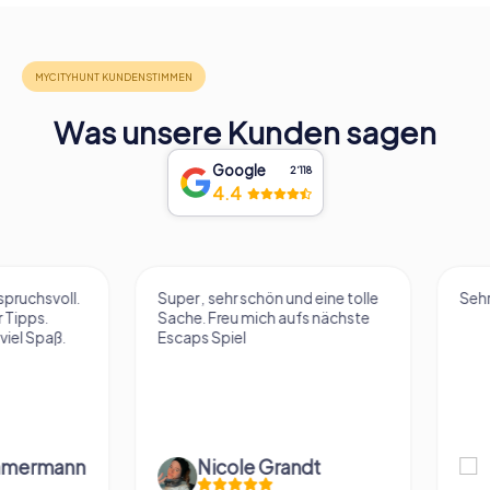
Was unsere Kunden sagen
Google
2‘118
4.4
Super , sehr schön und eine tolle
Sehr cooler VR Esc
Sache. Freu mich aufs nächste
Escaps Spiel
Nicole Grandt
Fabian Dig