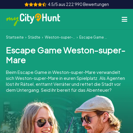
4.5/5 aus 222‘990 Bewertungen
Startseite
Städte
Weston-super-Mare
Escape Game Weston-super-Mare
So funktioniert's
Escape Game Weston-super-
Städte
Mare
Touren
Beim Escape Game in Weston-super-Mare verwandelt
sich Weston-super-Mare in euren Spielplatz. Als Agenten
Teamevent
löst ihr Rätsel, enttarnt Verräter und rettet die Stadt vor
dem Untergang. Seid ihr bereit für das Abenteuer?
Tickets
INT
AT
CH
DE
ES
FR
UK
IE
IT
NL