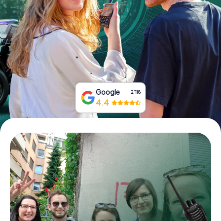
Tickets buchen
Gutscheine bestellen
Google
2‘118
4.4