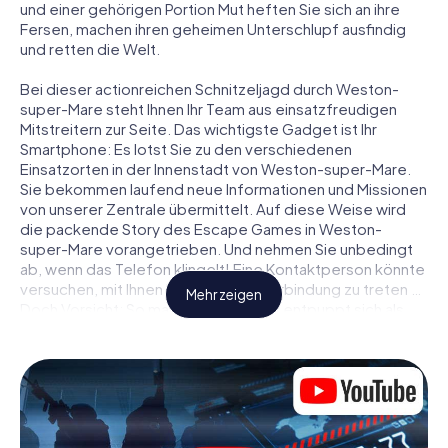
und einer gehörigen Portion Mut heften Sie sich an ihre
Fersen, machen ihren geheimen Unterschlupf ausfindig
und retten die Welt.
Bei dieser actionreichen Schnitzeljagd durch Weston-
super-Mare steht Ihnen Ihr Team aus einsatzfreudigen
Mitstreitern zur Seite. Das wichtigste Gadget ist Ihr
Smartphone: Es lotst Sie zu den verschiedenen
Einsatzorten in der Innenstadt von Weston-super-Mare.
Sie bekommen laufend neue Informationen und Missionen
von unserer Zentrale übermittelt. Auf diese Weise wird
die packende Story des Escape Games in Weston-
super-Mare vorangetrieben. Und nehmen Sie unbedingt
ab, wenn das Telefon klingelt! Eine Kontaktperson könnte
versuchen, mit Ihnen konspirativ in Verbindung zu treten …
Mehr zeigen
Doch Vorsicht: So mancher Informant entpuppt sich als
dubioser Doppelagent und so manche Information als
bewusst gelegte falsche Fährte. Seien Sie auf der Hut,
ziehen Sie die richtigen Schlüsse und vor allem: Vertrauen
Sie niemandem!
Anders als in einem klassischen Escape Room in Weston-