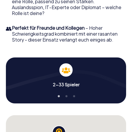
eine Rolle, passend zu seinen Stärken.
Tickets in die Welt der Spionage und Geheimagenten und
Auslandsspion, IT-Experte oder Diplomat – welche
verwandeln Sie Weston-super-Mare in einen Outdoor
Rolle ist deine?
Escape Room!
👥
Perfekt für Freunde und Kollegen
– Hoher
Schwierigkeitsgrad kombiniert mit einer rasanten
Story - dieser Einsatz verlangt euch einiges ab.
2-33 Spieler