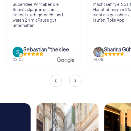
ir haben die
Macht sehr viel Spaß, einfache
 in unserer
Handhabung und Rätsel, man
 gemacht und
sieht einiges ohne zu viel zu
 Pause gut
laufen! Tolle App
Sebastian “the sleeping Boxer Dog” Röhner
Sharina Gühr
01.08.