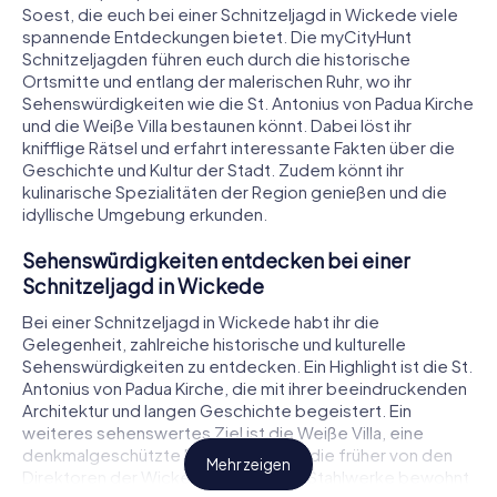
Soest, die euch bei einer Schnitzeljagd in Wickede viele
spannende Entdeckungen bietet. Die myCityHunt
Schnitzeljagden führen euch durch die historische
Ortsmitte und entlang der malerischen Ruhr, wo ihr
Sehenswürdigkeiten wie die St. Antonius von Padua Kirche
und die Weiße Villa bestaunen könnt. Dabei löst ihr
knifflige Rätsel und erfahrt interessante Fakten über die
Geschichte und Kultur der Stadt. Zudem könnt ihr
kulinarische Spezialitäten der Region genießen und die
idyllische Umgebung erkunden.
Sehenswürdigkeiten entdecken bei einer
Schnitzeljagd in Wickede
Bei einer Schnitzeljagd in Wickede habt ihr die
Gelegenheit, zahlreiche historische und kulturelle
Sehenswürdigkeiten zu entdecken. Ein Highlight ist die St.
Antonius von Padua Kirche, die mit ihrer beeindruckenden
Architektur und langen Geschichte begeistert. Ein
weiteres sehenswertes Ziel ist die Weiße Villa, eine
denkmalgeschützte Fabrikantenvilla, die früher von den
Mehr zeigen
Direktoren der Wickeder Eisen- und Stahlwerke bewohnt