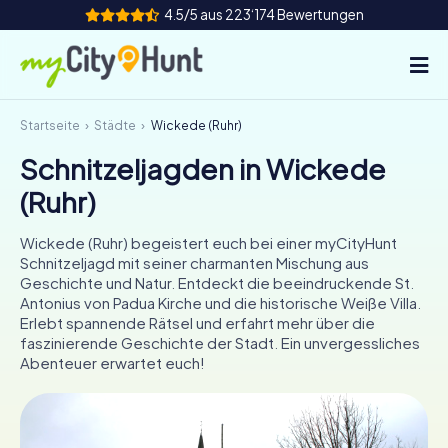
4.5/5 aus 223‘174 Bewertungen
Startseite
Städte
Wickede (Ruhr)
So funktioniert's
Schnitzeljagden in Wickede
Städte
(Ruhr)
Touren
Wickede (Ruhr) begeistert euch bei einer myCityHunt
Schnitzeljagd mit seiner charmanten Mischung aus
Teamevent
Geschichte und Natur. Entdeckt die beeindruckende St.
Antonius von Padua Kirche und die historische Weiße Villa.
Tickets
Erlebt spannende Rätsel und erfahrt mehr über die
faszinierende Geschichte der Stadt. Ein unvergessliches
Abenteuer erwartet euch!
INT
AT
CH
DE
ES
FR
UK
IE
IT
NL