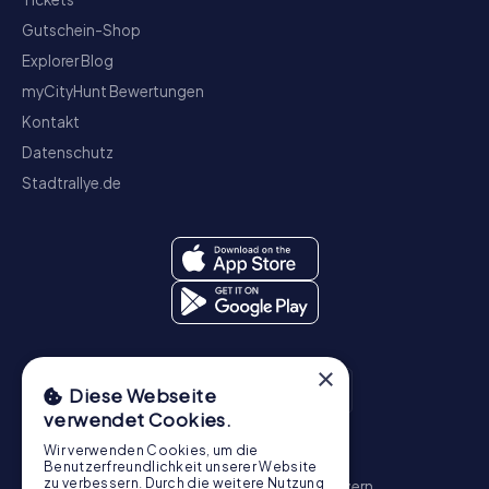
Gutschein-Shop
Explorer Blog
myCityHunt Bewertungen
Kontakt
Datenschutz
Stadtrallye.de
×
Diese Webseite
verwendet Cookies.
Wir verwenden Cookies, um die
Schnitzeljagd
Benutzerfreundlichkeit unserer Website
zu verbessern. Durch die weitere Nutzung
Zürich
Basel
Genf
Bern
Winterthur
Luzern