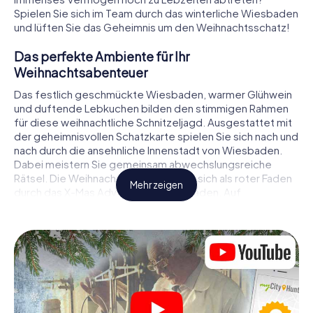
Spielen Sie sich im Team durch das winterliche Wiesbaden
und lüften Sie das Geheimnis um den Weihnachtsschatz!
Das perfekte Ambiente für Ihr
Weihnachtsabenteuer
Das festlich geschmückte Wiesbaden, warmer Glühwein
und duftende Lebkuchen bilden den stimmigen Rahmen
für diese weihnachtliche Schnitzeljagd. Ausgestattet mit
der geheimnisvollen Schatzkarte spielen Sie sich nach und
nach durch die ansehnliche Innenstadt von Wiesbaden.
Dabei meistern Sie gemeinsam abwechslungsreiche
Rätsel. Die Weihnachtsthematik zieht sich als roter Faden
Mehr zeigen
durch das X-Mas Adventure in Wiesbaden. Auf
spielerische Weise erfahren Sie faszinierende Anekdoten
rund um das nahende Weihnachtsfest. Wird es Ihnen
gelingen, die Hinweise richtig zu deuten und anderen
Schatzsuchern stets einen Schritt voraus zu sein?
Der Weihnachtsmarkt von Wiesbaden als
Zwischenstopp