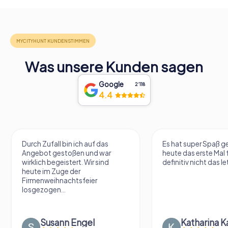
Was unsere Kunden sagen
Google
2‘118
4.4
Durch Zufall bin ich auf das
Es hat super Spaß 
Angebot gestoßen und war
heute das erste Mal 
wirklich begeistert. Wir sind
definitiv nicht das le
heute im Zuge der
Firmenweihnachtsfeier
losgezogen...
Susann Engel
Katharina K