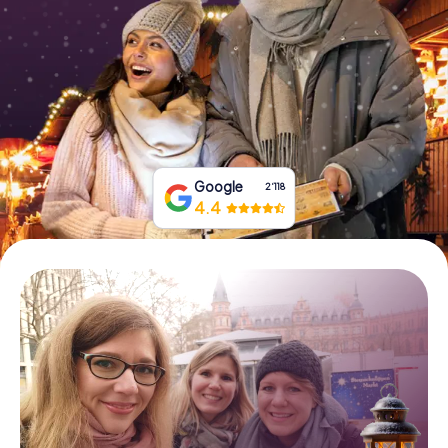
Tickets buchen
Gutscheine bestellen
Google
2‘118
4.4