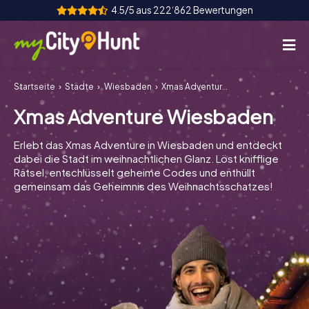
4.5/5 aus 222‘862 Bewertungen
Startseite
Städte
Wiesbaden
Xmas Adventure Wiesbaden
So funktioniert's
Xmas Adventure Wiesbaden
Städte
Erlebt das Xmas Adventure in Wiesbaden und entdeckt
Touren
dabei die Stadt im weihnachtlichen Glanz. Löst knifflige
Rätsel, entschlüsselt geheime Codes und enthüllt
gemeinsam das Geheimnis des Weihnachtsschatzes!
Teamevent
Tickets
INT
AT
CH
DE
ES
FR
UK
IE
IT
NL