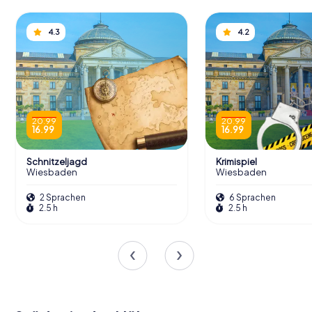
4.3
4.2
20.99
20.99
16.99
16.99
Schnitzeljagd
Krimispiel
Wiesbaden
Wiesbaden
2 Sprachen
6 Sprachen
2.5 h
2.5 h