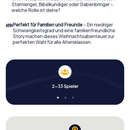
Weihnachtsmarkt von Wiesbaden wird mit dem X-Mas
Sternsinger, Bibelkundiger oder Gabenbringer –
Adventure zu einem Highlight. Schließlich bietet die
welche Rolle ist deine?
Smartphone Schnitzeljagd alles was man von einer
perfekten Weihnachtsfeier in Wiesbaden erwartet: Spaß,
👪
Perfekt für Familien und Freunde
– Ein niedriger
Teambuilding und eine stimmungsvolle
Schwierigkeitsgrad und eine familienfreundliche
Weihnachtsthematik. Gönnen Sie Ihren Kollegen also
Story machen dieses Weihnachtsabenteuer zur
einen unvergesslichen Ausklang des Jahres und planen Sie
perfekten Wahl für alle Altersklassen.
unser X-Mas Adventure als Programmpunkt Ihrer
Weihnachtsfeier in Wiesbaden ein!
2-33 Spieler