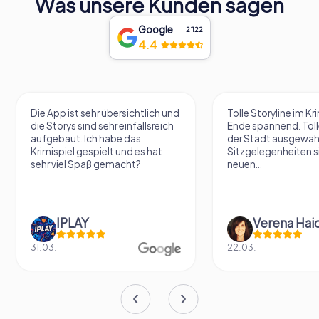
Was unsere Kunden sagen
Google
2‘122
4.4
Die App ist sehr übersichtlich und
Tolle Storyline im Kr
die Storys sind sehr einfallsreich
Ende spannend. Tolle
aufgebaut. Ich habe das
der Stadt ausgewäh
Krimispiel gespielt und es hat
Sitzgelegenheiten s
sehr viel Spaß gemacht?
neuen...
IPLAY
31.03.
22.03.