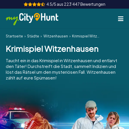
4.5/5 aus 223‘447 Bewertungen
Startseite
Städte
Witzenhausen
Krimispiel Witzenhausen
So funktioniert's
Krimispiel Witzenhausen
Städte
Taucht ein in das Krimispiel in Witzenhausen und entlarvt
Touren
den Täter! Durchstreift die Stadt, sammelt Indizien und
löst das Rätsel um den mysteriösen Fall. Witzenhausen
zählt auf eure Spürnasen!
Teamevent
Tickets
INT
AT
CH
DE
ES
FR
UK
IE
IT
NL