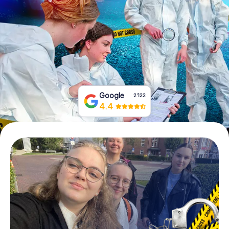
Tickets buchen
Gutscheine bestellen
Google
2‘122
4.4