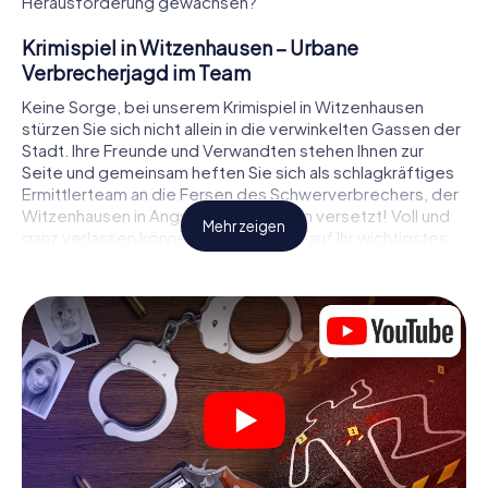
Herausforderung gewachsen?
Krimispiel in Witzenhausen – Urbane
Verbrecherjagd im Team
Keine Sorge, bei unserem Krimispiel in Witzenhausen
stürzen Sie sich nicht allein in die verwinkelten Gassen der
Stadt. Ihre Freunde und Verwandten stehen Ihnen zur
Seite und gemeinsam heften Sie sich als schlagkräftiges
Ermittlerteam an die Fersen des Schwerverbrechers, der
Witzenhausen in Angst und Schrecken versetzt! Voll und
Mehr zeigen
ganz verlassen können Sie sich dabei auf Ihr wichtigstes
Ermittlerutensil, Ihr Smartphone. Mittels GPS-Navigation
leitet es Sie auf Ihrer Spurensuche zum Tatort, zu
zahlreichen Schauplätzen in Witzenhausen, die mit der Tat
in Verbindung stehen, und schließlich zum Mörder. An
jedem Ort knacken Sie knifflige Rätsel und kommen so
Stück für Stück der Lösung des Falls immer näher. Anders
als bei einem klassischen Krimi Dinner in Witzenhausen
bestimmen also Sie das Geschehen, bewegen sich an der
frischen Luft und entdecken obendrein die Stadt mit ganz
neuen Augen.