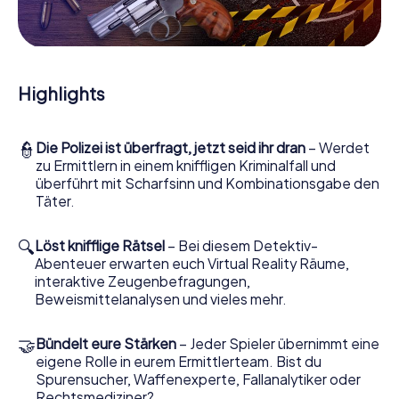
Mitmachkrimi in Witzenhausen - Die interaktive
Krimi Tour
Und Sie werden Augen machen, was das myCityHunt
Krimispiel Witzenhausen aus Ihren Smartphones
Highlights
herausholt! Ob Videoschalte zu einem Zeugen, geheimes
Belauschen von Verdächtigen oder die virtuelle
Erkundung konspirativer Räumlichkeiten – dieser
👮
Die Polizei ist überfragt, jetzt seid ihr dran
– Werdet
Mitmachkrimi nutzt sämtliche multimedialen Fähigkeiten
zu Ermittlern in einem kniffligen Kriminalfall und
Ihres Handgeräts. Das Krimispiel in Witzenhausen holt aber
überführt mit Scharfsinn und Kombinationsgabe den
auch aus Ihnen und Ihren Mitstreitern verborgene Talente
Täter.
heraus! Sie schlüpfen in spannende Rollen und meistern
die Krimi-Stadtrallye durch Witzenhausen als Kriminalist,
Fallanalytiker oder Gerichtsmediziner. Sie bekommen
🔍
Löst knifflige Rätsel
– Bei diesem Detektiv-
herausfordernde Zusatzaufgaben auf Ihre Handys
Abenteuer erwarten euch Virtual Reality Räume,
gespielt, die Ihrem jeweiligem Charakter entsprechen
interaktive Zeugenbefragungen,
und dem Schlagwort „Abwechslungsreichtum“ an ganz
Beweismittelanalysen und vieles mehr.
neue Bedeutung verleihen.
🤝
Bündelt eure Stärken
– Jeder Spieler übernimmt eine
Das Krimispiel in Witzenhausen kann beginnen!
eigene Rolle in eurem Ermittlerteam. Bist du
Nun fehlt Ihnen nur noch eine Kleinigkeit, um mit Ihren
Spurensucher, Waffenexperte, Fallanalytiker oder
Ermittlungen in Witzenhausen zu starten: Ihr Ticketcode!
Rechtsmediziner?