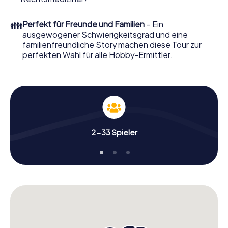
Ordern Sie ihn mit wenigen Klicks in unserem Ticketshop,
schon in wenigen Minuten finden Sie ihn in Ihrem eMail-
👪
Perfekt für Freunde und Familien
– Ein
Postfach. Jetzt starten Sie Ihren Online-Browser, geben
ausgewogener Schwierigkeitsgrad und eine
Ihren Code ein – und sind startklar!
familienfreundliche Story machen diese Tour zur
perfekten Wahl für alle Hobby-Ermittler.
Worauf warten Sie noch? Witzenhausen zählt auf Sie!
2-33 Spieler