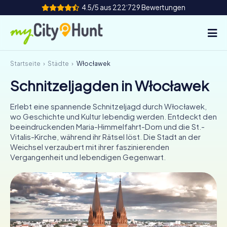
4.5/5 aus 222‘729 Bewertungen
Startseite
Städte
Włocławek
So funktioniert's
Schnitzeljagden in Włocławek
Städte
Erlebt eine spannende Schnitzeljagd durch Włocławek,
Touren
wo Geschichte und Kultur lebendig werden. Entdeckt den
beeindruckenden Maria-Himmelfahrt-Dom und die St.-
Vitalis-Kirche, während ihr Rätsel löst. Die Stadt an der
Teamevent
Weichsel verzaubert mit ihrer faszinierenden
Vergangenheit und lebendigen Gegenwart.
Tickets
INT
AT
CH
DE
ES
FR
UK
IE
IT
NL