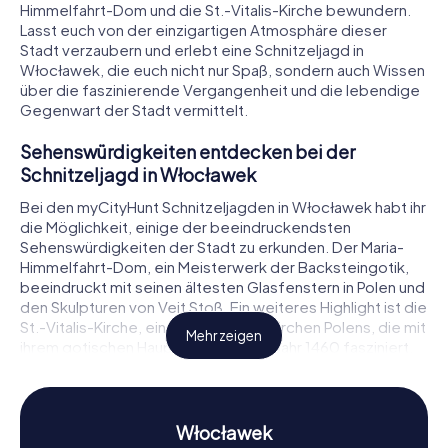
Himmelfahrt-Dom und die St.-Vitalis-Kirche bewundern.
Lasst euch von der einzigartigen Atmosphäre dieser
Stadt verzaubern und erlebt eine Schnitzeljagd in
Włocławek, die euch nicht nur Spaß, sondern auch Wissen
über die faszinierende Vergangenheit und die lebendige
Gegenwart der Stadt vermittelt.
Sehenswürdigkeiten entdecken bei der
Schnitzeljagd in Włocławek
Bei den myCityHunt Schnitzeljagden in Włocławek habt ihr
die Möglichkeit, einige der beeindruckendsten
Sehenswürdigkeiten der Stadt zu erkunden. Der Maria-
Himmelfahrt-Dom, ein Meisterwerk der Backsteingotik,
beeindruckt mit seinen ältesten Glasfenstern in Polen und
den Skulpturen von Veit Stoß. Ein weiteres Highlight ist die
St.-Vitalis-Kirche, eine der ältesten Kirchen Polens, die mit
Mehr zeigen
ihrem gotischen Hauptaltar aus dem Jahr 1460 fasziniert.
Während eurer Schnitzeljagd in Włocławek löst ihr
spannende Rätsel, die euch von einer Sehenswürdigkeit
zur nächsten führen und euch die Geschichte dieser
beeindruckenden Bauwerke näherbringen.
Włocławek