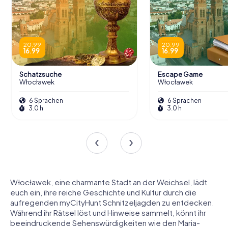
20.99
20.99
16.99
16.99
Schatzsuche
Escape Game
Włocławek
Włocławek
6 Sprachen
6 Sprachen
3.0 h
3.0 h
Włocławek, eine charmante Stadt an der Weichsel, lädt
euch ein, ihre reiche Geschichte und Kultur durch die
aufregenden myCityHunt Schnitzeljagden zu entdecken.
Während ihr Rätsel löst und Hinweise sammelt, könnt ihr
beeindruckende Sehenswürdigkeiten wie den Maria-