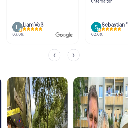
unterhalten
Sebastian “the sleeping Boxer Dog” Röhner
Sharina Güh
02.08.
01.08.