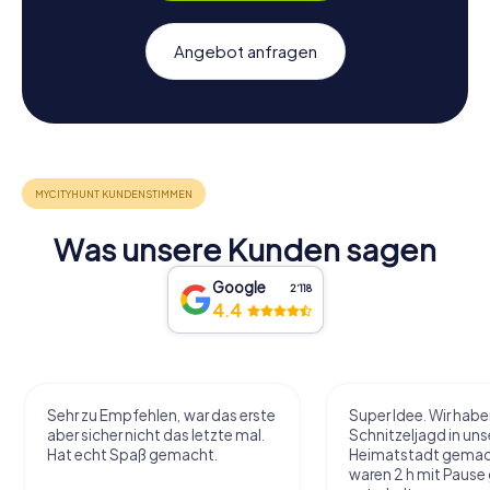
Angebot anfragen
Was unsere Kunden sagen
Google
2‘118
4.4
Super Idee. Wir haben die
Macht sehr viel Spaß
Schnitzeljagd in unserer
Handhabung und Rä
Heimatstadt gemacht und
sieht einiges ohne zu
waren 2 h mit Pause gut
laufen! Tolle App