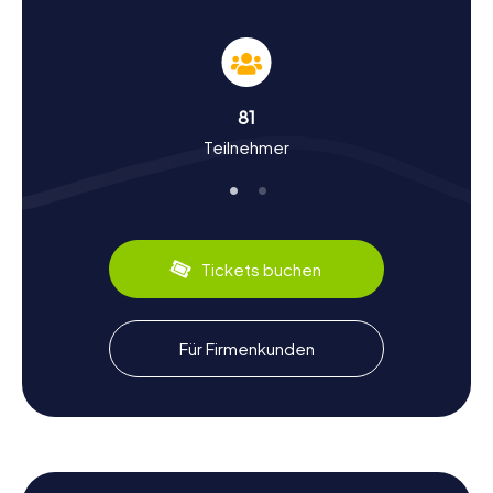
Geschichte und Kultur erleben bei der
Schnitzeljagd in Włocławek
Die myCityHunt Schnitzeljagden bieten euch die
Gelegenheit, tief in die Geschichte und Kultur von
81
Włocławek einzutauchen. Die Stadt, die im 11. Jahrhundert
Teilnehmer
gegründet wurde, hat eine bewegte Vergangenheit, die
von der Herrschaft des Deutschen Ordens bis zur
schwedischen Invasion im 17. Jahrhundert reicht.
Włocławek war einst ein bedeutendes Zentrum für den
Getreidehandel und entwickelte sich im 19. Jahrhundert zu
einer Industriestadt. Heute könnt ihr bei einer
Tickets buchen
Schnitzeljagd in Włocławek mehr über diese historischen
Ereignisse erfahren und interessante Fakten entdecken,
wie die Geschichte der berühmten Fayencen- und
Porzellanproduktion. Lasst euch auch die kulinarischen
Für Firmenkunden
Spezialitäten der Region nicht entgehen, wie die
traditionellen polnischen Pierogi, die euren Besuch in
Włocławek abrunden.
Nach der Schnitzeljagd in Włocławek die
Umgebung erkunden