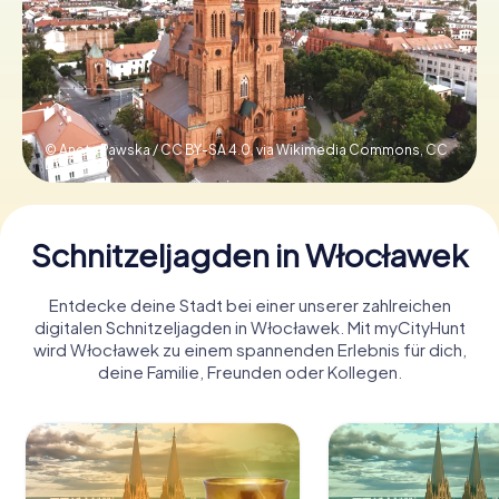
Tickets buchen
Gutscheine bestellen
© Aneta Pawska / CC BY-SA 4.0, via Wikimedia Commons,
CC
BY-SA 4.0
Schnitzeljagden in Włocławek
Entdecke deine Stadt bei einer unserer zahlreichen
digitalen Schnitzeljagden in Włocławek. Mit myCityHunt
wird Włocławek zu einem spannenden Erlebnis für dich,
deine Familie, Freunden oder Kollegen.