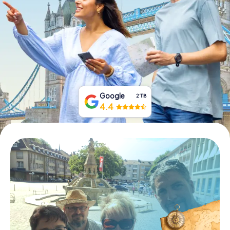
Tickets buchen
Gutscheine bestellen
Google
2‘118
4.4