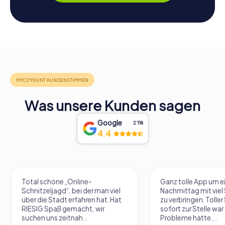
Was unsere Kunden sagen
Google
2‘118
4.4
Total schöne „Online-
Ganz tolle App um e
Schnitzeljagd“, bei der man viel
Nachmittag mit vie
über die Stadt erfahren hat. Hat
zu verbringen. Tolle
RIESIG Spaß gemacht, wir
sofort zur Stelle war 
suchen uns zeitnah...
Probleme hatte....