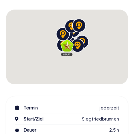
Eine unvergessliche Schnitzeljagd in Worms
erwartet euch
Bereitet euch auf eine unvergessliche Schnitzeljagd in
Worms vor, die euch durch die Straßen und Plätze dieser
faszinierenden Stadt führt. Die Mischung aus historischen
Stätten, kulturellen Highlights und unterhaltsamen Rätseln
macht diese Schnitzeljagd zu einem einzigartigen
Erlebnis. Am Ende der Tour werdet ihr nicht nur die Stadt
besser kennen, sondern auch ein tieferes Verständnis für
ihre Geschichte und Bedeutung gewonnen haben. Also,
worauf wartet ihr noch? Packt eure Sachen und erlebt die
Schnitzeljagd in Worms!
Termin
jederzeit
Start/Ziel
Siegfriedbrunnen
Dauer
2.5 h