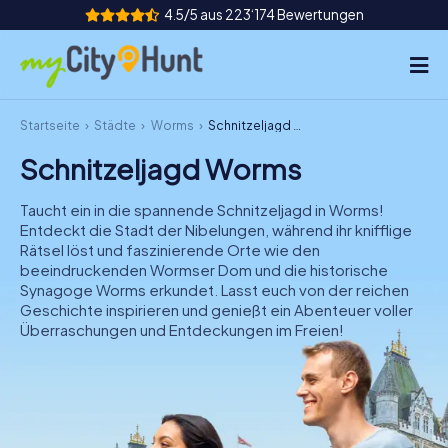
4.5/5 aus 223‘174 Bewertungen
Startseite
Städte
Worms
Schnitzeljagd Worms
So funktioniert's
Schnitzeljagd Worms
Städte
Taucht ein in die spannende Schnitzeljagd in Worms!
Touren
Entdeckt die Stadt der Nibelungen, während ihr knifflige
Rätsel löst und faszinierende Orte wie den
beeindruckenden Wormser Dom und die historische
Teamevent
Synagoge Worms erkundet. Lasst euch von der reichen
Geschichte inspirieren und genießt ein Abenteuer voller
Tickets
Überraschungen und Entdeckungen im Freien!
INT
AT
CH
DE
ES
FR
UK
IE
IT
NL