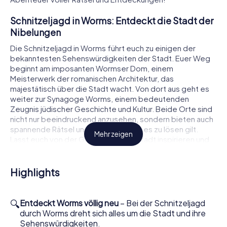
Schnitzeljagd in Worms: Entdeckt die Stadt der
Nibelungen
Die Schnitzeljagd in Worms führt euch zu einigen der
bekanntesten Sehenswürdigkeiten der Stadt. Euer Weg
beginnt am imposanten Wormser Dom, einem
Meisterwerk der romanischen Architektur, das
majestätisch über die Stadt wacht. Von dort aus geht es
weiter zur Synagoge Worms, einem bedeutenden
Zeugnis jüdischer Geschichte und Kultur. Beide Orte sind
nicht nur beeindruckend anzusehen, sondern bieten auch
spannende Rätsel und Aufgaben, die es zu lösen gilt.
Mehr zeigen
Lasst euch von der Geschichte der Stadt inspirieren und
taucht ein in vergangene Zeiten.
Erlebt Geschichte hautnah bei der
Highlights
Schnitzeljagd in Worms
Während der Schnitzeljagd werdet ihr auch das
🔍
Entdeckt Worms völlig neu
– Bei der Schnitzeljagd
Lutherdenkmal entdecken, das an die bedeutenden
durch Worms dreht sich alles um die Stadt und ihre
Ereignisse der Reformation erinnert. Hier könnt ihr mehr
Sehenswürdigkeiten.