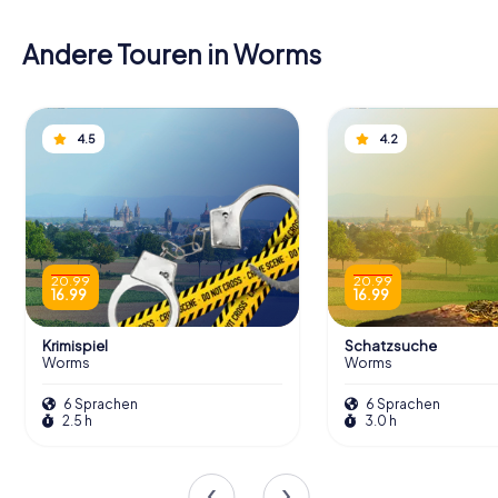
Andere Touren in Worms
4.5
4.2
20.99
20.99
16.99
16.99
Krimispiel
Schatzsuche
Worms
Worms
6 Sprachen
6 Sprachen
2.5 h
3.0 h