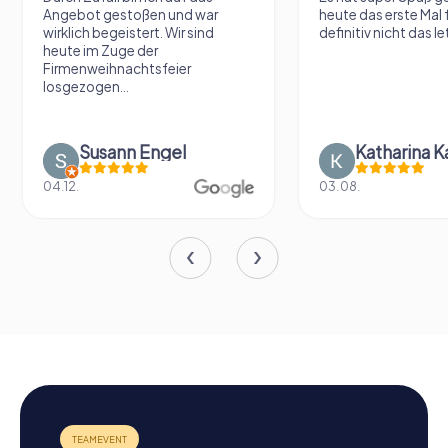
Angebot gestoßen und war
heute das erste Mal 
wirklich begeistert. Wir sind
definitiv nicht das le
heute im Zuge der
Firmenweihnachtsfeier
losgezogen...
Susann Engel
Katharina K
04.12.
03.08.