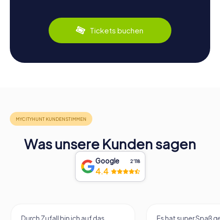
Tickets buchen
Was unsere Kunden sagen
Google
2‘118
4.4
Durch Zufall bin ich auf das
Es hat super Spaß 