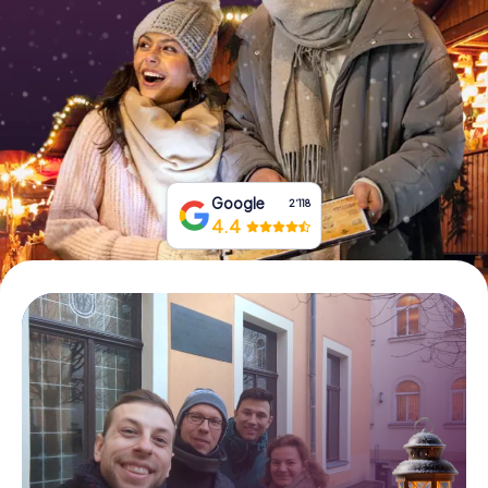
Tickets buchen
Gutscheine bestellen
Google
2‘118
4.4