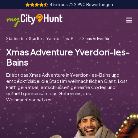
4.5/5 aus 222‘990 Bewertungen
Startseite
Städte
Yverdon-les-Bains
Xmas Adventure Yverdon-les-Bains
So funktioniert's
Xmas Adventure Yverdon-les-
Städte
Bains
Touren
Erlebt das Xmas Adventure in Yverdon-les-Bains und
entdeckt dabei die Stadt im weihnachtlichen Glanz. Löst
Teamevent
knifflige Rätsel, entschlüsselt geheime Codes und
enthüllt gemeinsam das Geheimnis des
Tickets
Weihnachtsschatzes!
INT
AT
CH
DE
ES
FR
UK
IE
IT
NL