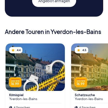
Angebot anfragen
Andere Touren in Yverdon-les-Bains
4.4
4.5
20.99
20.99
16.99
16.99
Krimispiel
Schatzsuche
Yverdon-les-Bains
Yverdon-les-Bains
6 Sprachen
6 Sprachen