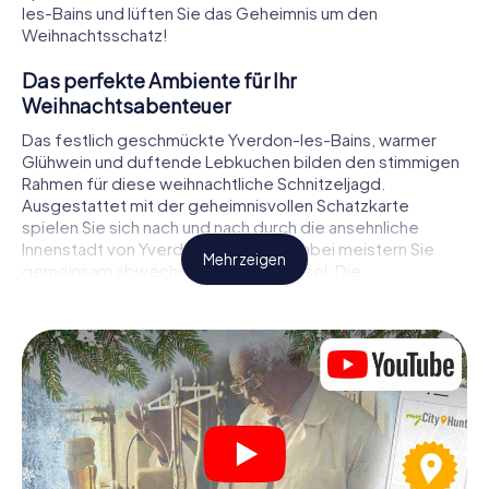
les-Bains und lüften Sie das Geheimnis um den
Weihnachtsschatz!
Das perfekte Ambiente für Ihr
Weihnachtsabenteuer
Das festlich geschmückte Yverdon-les-Bains, warmer
Glühwein und duftende Lebkuchen bilden den stimmigen
Rahmen für diese weihnachtliche Schnitzeljagd.
Ausgestattet mit der geheimnisvollen Schatzkarte
spielen Sie sich nach und nach durch die ansehnliche
Innenstadt von Yverdon-les-Bains. Dabei meistern Sie
Mehr zeigen
gemeinsam abwechslungsreiche Rätsel. Die
Weihnachtsthematik zieht sich als roter Faden durch das
X-Mas Adventure in Yverdon-les-Bains. Auf spielerische
Weise erfahren Sie faszinierende Anekdoten rund um das
nahende Weihnachtsfest. Wird es Ihnen gelingen, die
Hinweise richtig zu deuten und anderen Schatzsuchern
stets einen Schritt voraus zu sein?
Der Weihnachtsmarkt von Yverdon-les-Bains
als Zwischenstopp