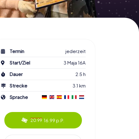
Termin
jederzeit
Start/Ziel
3 Maja 16A
Dauer
2.5 h
Strecke
3.1 km
Sprache
16.99 p.P.
20.99