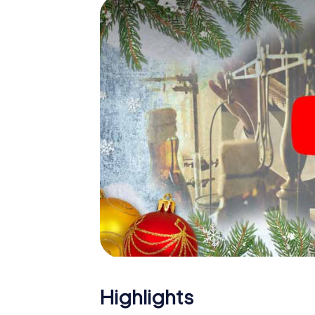
Eine spannende Option für 
Das myCityHunt X-Mas Adventure eignet sic
Weihnachtsfeier in Zabrze: So kann eine in
Programm Ihrer Weihnachtsfeier in Zabrze 
Weihnachtsmarkt von Zabrze wird mit dem X
bietet die Smartphone Schnitzeljagd alles 
Zabrze erwartet: Spaß, Teambuilding und 
Sie Ihren Kollegen also einen unvergesslic
Adventure als Programmpunkt Ihrer Weihnach
Highlights