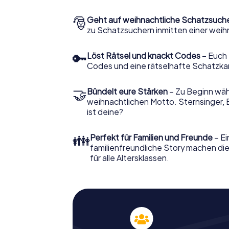
🎅
Geht auf weihnachtliche Schatzsuch
zu Schatzsuchern inmitten einer weih
🔑
Löst Rätsel und knackt Codes
– Euch 
Codes und eine rätselhafte Schatzka
🤝
Bündelt eure Stärken
– Zu Beginn wähl
weihnachtlichen Motto. Sternsinger, 
ist deine?
👪
Perfekt für Familien und Freunde
– Ei
familienfreundliche Story machen d
für alle Altersklassen.