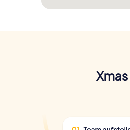
Xmas 
01
Team aufstell