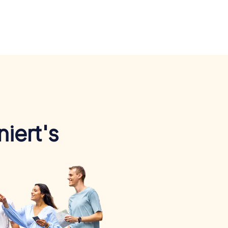
iert's