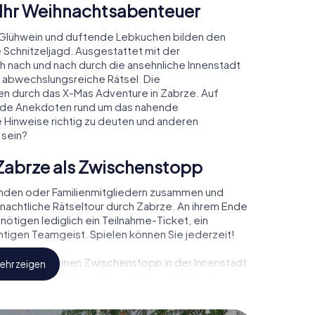
 Ihr Weihnachtsabenteuer
Glühwein und duftende Lebkuchen bilden den
 Schnitzeljagd. Ausgestattet mit der
ch nach und nach durch die ansehnliche Innenstadt
 abwechslungsreiche Rätsel. Die
den durch das X-Mas Adventure in Zabrze. Auf
rende Anekdoten rund um das nahende
e Hinweise richtig zu deuten und anderen
 sein?
Zabrze als Zwischenstopp
unden oder Familienmitgliedern zusammen und
achtliche Rätseltour durch Zabrze. An ihrem Ende
nötigen lediglich ein Teilnahme-Ticket, ein
tigen Teamgeist. Spielen können Sie jederzeit!
, können Sie einen Zwischenstopp in der Innenstadt
ehr zeigen
chtsmarkt! Gönnen Sie sich hier ruhig einen
doch vergessen Sie nicht, dass irgendwo in Zabrze