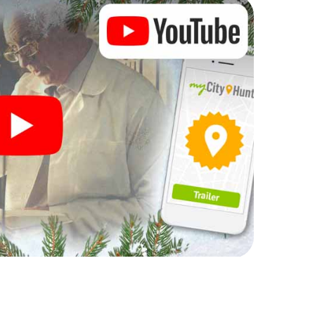
Ihre Weihnachtsfeier in Zabrze
h auch hervorragend als Programmpunkt Ihrer
teraktive Schnitzeljagd das gastronomische
ergänzen. Und auch ein Ausflug zum
-Mas Adventure zu einem Highlight. Schließlich
was man von einer perfekten Weihnachtsfeier in
eine stimmungsvolle Weihnachtsthematik. Gönnen
hen Ausklang des Jahres und planen Sie unser X-Mas
tsfeier in Zabrze ein!