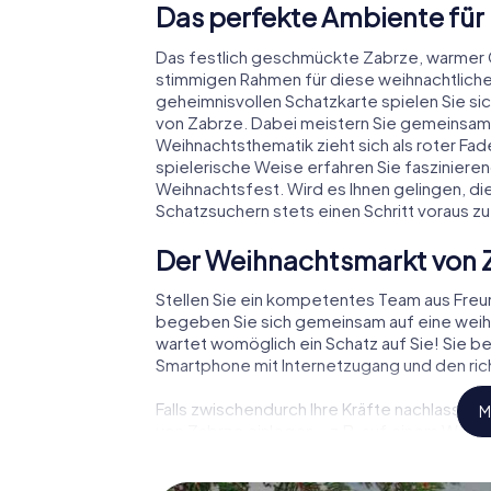
Das perfekte Ambiente für
Das festlich geschmückte Zabrze, warmer 
stimmigen Rahmen für diese weihnachtliche
geheimnisvollen Schatzkarte spielen Sie si
von Zabrze. Dabei meistern Sie gemeinsam
Weihnachtsthematik zieht sich als roter Fa
spielerische Weise erfahren Sie faszinie
Weihnachtsfest. Wird es Ihnen gelingen, di
Schatzsuchern stets einen Schritt voraus zu
Der Weihnachtsmarkt von 
Stellen Sie ein kompetentes Team aus Fre
begeben Sie sich gemeinsam auf eine weihn
wartet womöglich ein Schatz auf Sie! Sie be
Smartphone mit Internetzugang und den rich
Falls zwischendurch Ihre Kräfte nachlassen
M
von Zabrze einlegen – z.B. auf einem Weihna
Glühwein oder Kinderpunsch zur Stärkung – 
der Weihnachtsschatz auf Sie wartet!