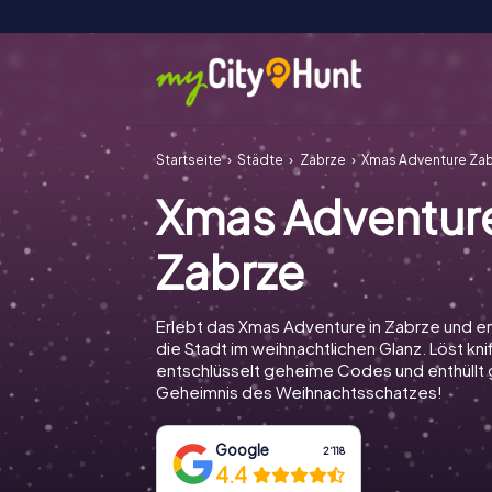
Startseite
Städte
Zabrze
Xmas Adventure Za
Xmas Adventur
Zabrze
Erlebt das Xmas Adventure in Zabrze und e
die Stadt im weihnachtlichen Glanz. Löst knif
entschlüsselt geheime Codes und enthüll
Geheimnis des Weihnachtsschatzes!
Google
2‘118
4.4