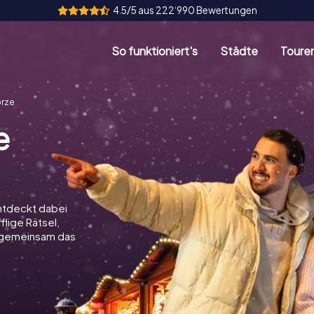
4.5/5 aus 222‘990 Bewertungen
So funktioniert's
Städte
Toure
brze
e
ntdeckt dabei
flige Rätsel,
t gemeinsam das