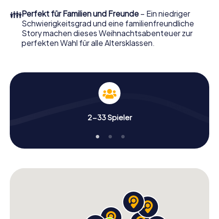
Smartphone Schnitzeljagd alles was man von einer
👪
Perfekt für Familien und Freunde
– Ein niedriger
perfekten Weihnachtsfeier in Zwijndrecht erwartet: Spaß,
Schwierigkeitsgrad und eine familienfreundliche
Teambuilding und eine stimmungsvolle
Story machen dieses Weihnachtsabenteuer zur
Weihnachtsthematik. Gönnen Sie Ihren Kollegen also
perfekten Wahl für alle Altersklassen.
einen unvergesslichen Ausklang des Jahres und planen Sie
unser X-Mas Adventure als Programmpunkt Ihrer
Weihnachtsfeier in Zwijndrecht ein!
2-33 Spieler