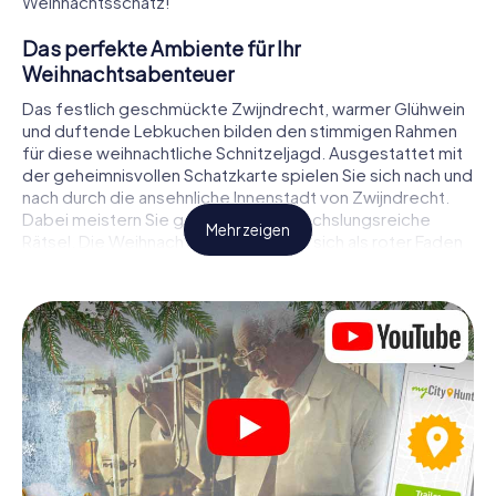
Weihnachtsschatz!
Das perfekte Ambiente für Ihr
Weihnachtsabenteuer
Das festlich geschmückte Zwijndrecht, warmer Glühwein
und duftende Lebkuchen bilden den stimmigen Rahmen
für diese weihnachtliche Schnitzeljagd. Ausgestattet mit
der geheimnisvollen Schatzkarte spielen Sie sich nach und
nach durch die ansehnliche Innenstadt von Zwijndrecht.
Dabei meistern Sie gemeinsam abwechslungsreiche
Mehr zeigen
Rätsel. Die Weihnachtsthematik zieht sich als roter Faden
durch das X-Mas Adventure in Zwijndrecht. Auf
spielerische Weise erfahren Sie faszinierende Anekdoten
rund um das nahende Weihnachtsfest. Wird es Ihnen
gelingen, die Hinweise richtig zu deuten und anderen
Schatzsuchern stets einen Schritt voraus zu sein?
Der Weihnachtsmarkt von Zwijndrecht als
Zwischenstopp
Stellen Sie ein kompetentes Team aus Freunden oder
Familienmitgliedern zusammen und begeben Sie sich