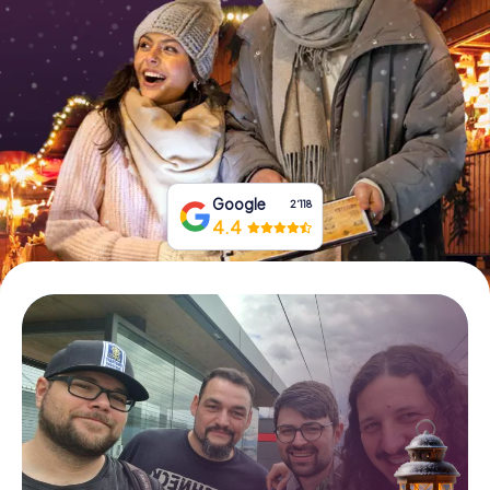
Tickets buchen
Gutscheine bestellen
Google
2‘118
4.4