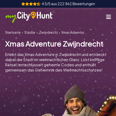
4.5/5 aus 222‘862 Bewertungen
Startseite
Städte
Zwijndrecht
Xmas Adventure Zwijndrecht
So funktioniert's
Xmas Adventure Zwijndrecht
Städte
Erlebt das Xmas Adventure in Zwijndrecht und entdeckt
Touren
dabei die Stadt im weihnachtlichen Glanz. Löst knifflige
Rätsel, entschlüsselt geheime Codes und enthüllt
gemeinsam das Geheimnis des Weihnachtsschatzes!
Teamevent
Tickets
INT
AT
CH
DE
ES
FR
UK
IE
IT
NL