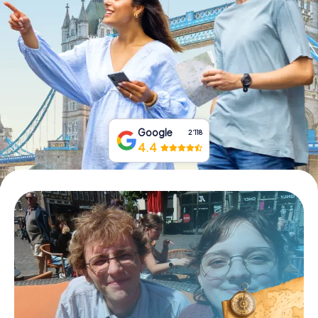
Tickets buchen
Gutscheine bestellen
Google
2‘118
4.4