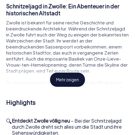
Schnitzeljagd in Zwolle: Ein Abenteuer in der
historischen Altstadt
Zwolle ist bekannt für seine reiche Geschichte und
beeindruckende Architektur. Während der Schnitzeljagd
in Zwolle führt euch der Weg zu einigen der bekanntesten
Wahrzeichen der Stadt. Ihr werdet an der
beeindruckenden Sassenpoort vorbeikommen, einem
historischen Stadttor, das euch in vergangene Zeiten
entführt. Auch die imposante Basiliek van Onze-Lieve-
Vrouw-ten-Hemelopneming, deren Türme die Skyline der
Stadt prägen, wird Teil eurer Route sein.
Mehr zeigen
Die Schnitzeljagd in Zwolle bietet euch die Möglichkeit,
die Stadt aus einer neuen Perspektive zu erleben.
Gemeinsam mit eurem Team werdet ihr knifflige Rätsel
lösen und spannende Herausforderungen meistern,
Highlights
während ihr durch die malerischen Straßen und Gassen
der Stadt zieht. Dabei werdet ihr nicht nur die berühmten
Sehenswürdigkeiten entdecken, sondern auch
🔍
Entdeckt Zwolle völlig neu
– Bei der Schnitzeljagd
versteckte Schätze und interessante Geschichten über
durch Zwolle dreht sich alles um die Stadt und ihre
Zwolle erfahren.
Sehenswürdigkeiten.