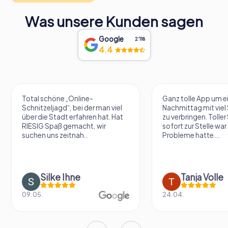
Was unsere Kunden sagen
Google
2‘118
4.4
Total schöne „Online-
Ganz tolle App um e
Schnitzeljagd“, bei der man viel
Nachmittag mit vie
über die Stadt erfahren hat. Hat
zu verbringen. Tolle
RIESIG Spaß gemacht, wir
sofort zur Stelle war 
suchen uns zeitnah...
Probleme hatte....
Silke Ihne
Tanja Volle
09.05.
24.04.