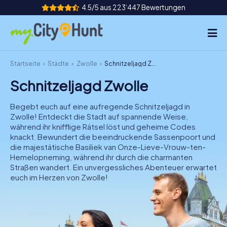
4.5/5 aus 223‘447 Bewertungen
Startseite
Städte
Zwolle
Schnitzeljagd Zwolle
So funktioniert's
Schnitzeljagd Zwolle
Städte
Begebt euch auf eine aufregende Schnitzeljagd in
Touren
Zwolle! Entdeckt die Stadt auf spannende Weise,
während ihr knifflige Rätsel löst und geheime Codes
knackt. Bewundert die beeindruckende Sassenpoort und
Teamevent
die majestätische Basiliek van Onze-Lieve-Vrouw-ten-
Hemelopneming, während ihr durch die charmanten
Tickets
Straßen wandert. Ein unvergessliches Abenteuer erwartet
euch im Herzen von Zwolle!
INT
AT
CH
DE
ES
FR
UK
IE
IT
NL