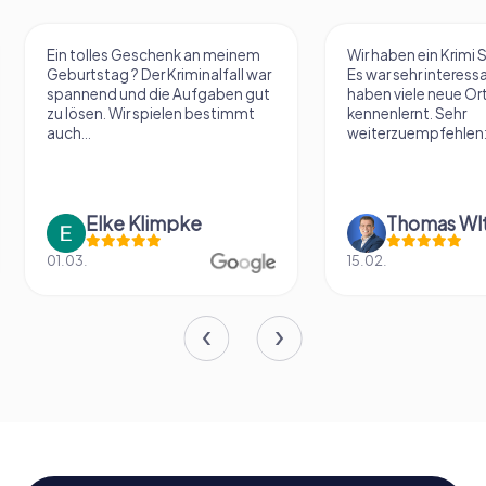
Ein tolles Geschenk an meinem
Wir haben ein Krimi S
Geburtstag ? Der Kriminalfall war
Es war sehr interess
spannend und die Aufgaben gut
haben viele neue Or
zu lösen. Wir spielen bestimmt
kennenlernt. Sehr
auch...
weiterzuempfehlen:
Elke Klimpke
Thomas Wl
01.03.
15.02.