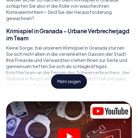
schlüpfen Sie also in die Rolle von waschechten
Kriminalermittlern – Sind Sie der Herausforderung
gewachsen?
Krimispiel in Granada – Urbane Verbrecherjagd
im Team
Keine Sorge, bei unserem Krimispiel in Granada stürzen
Sie sich nicht allein in die verwinkelten Gassen der Stadt.
Ihre Freunde und Verwandten stehen Ihnen zur Seite und
gemeinsam heften Sie sich als schlagkräftiges
Ermittlerteam an die Fersen des Schwerverbrechers, der
Granada in Angst und Schrecken versetzt! Voll und ganz
Mehr zeigen
verlassen können Sie sich dabei auf Ihr wichtigstes
Ermittlerutensil, Ihr Smartphone. Mittels GPS-Navigation
leitet es Sie auf Ihrer Spurensuche zum Tatort, zu
zahlreichen Schauplätzen in Granada, die mit der Tat in
Verbindung stehen, und schließlich zum Mörder. An jedem
Ort knacken Sie knifflige Rätsel und kommen so Stück für
Stück der Lösung des Falls immer näher. Anders als bei
einem klassischen Krimi Dinner in Granada bestimmen also
Sie das Geschehen, bewegen sich an der frischen Luft