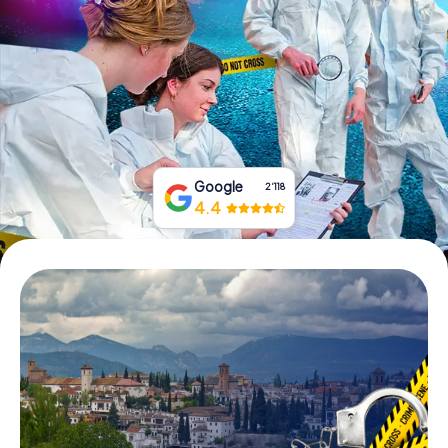
Tickets buchen
Gutscheine bestellen
Google
2‘118
4.4