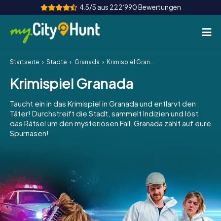
4.5/5 aus 222‘990 Bewertungen
Startseite
Städte
Granada
Krimispiel Granada
So funktioniert's
Krimispiel Granada
Städte
Taucht ein in das Krimispiel in Granada und entlarvt den
Touren
Täter! Durchstreift die Stadt, sammelt Indizien und löst
das Rätsel um den mysteriösen Fall. Granada zählt auf eure
Spürnasen!
Teamevent
Tickets
INT
AT
CH
DE
ES
FR
UK
IE
IT
NL