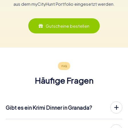
aus dem myCityHunt Portfolio eingesetzt werden.
Gutscheine bestellen
Häufige Fragen
Gibt es ein Krimi Dinner in Granada?
In Granada könnt ihr an einem Krimispiel teilnehmen – wann
und mit wem ihr wollt! Bei unserem Krimispiel handelt es
sich nicht um ein klassisches Krimi Dinner, bei dem ihr zu