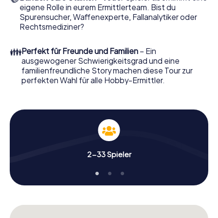
eigene Rolle in eurem Ermittlerteam. Bist du
Nun fehlt Ihnen nur noch eine Kleinigkeit, um mit Ihren
Spurensucher, Waffenexperte, Fallanalytiker oder
Ermittlungen in Granada zu starten: Ihr Ticketcode! Ordern
Rechtsmediziner?
Sie ihn mit wenigen Klicks in unserem Ticketshop, schon in
wenigen Minuten finden Sie ihn in Ihrem eMail-Postfach.
👪
Perfekt für Freunde und Familien
– Ein
Jetzt starten Sie Ihren Online-Browser, geben Ihren Code
ausgewogener Schwierigkeitsgrad und eine
ein – und sind startklar!
familienfreundliche Story machen diese Tour zur
perfekten Wahl für alle Hobby-Ermittler.
Worauf warten Sie noch? Granada zählt auf Sie!
2-33 Spieler