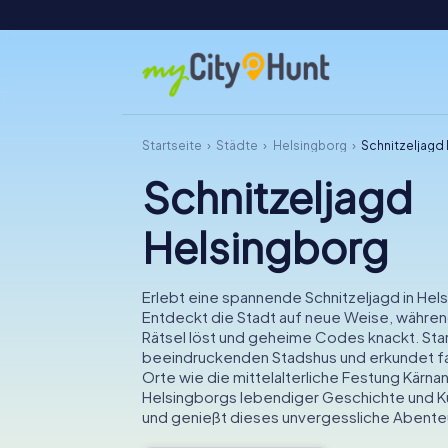
Startseite
Städte
Helsingborg
Schnitzeljagd
Schnitzeljagd
Helsingborg
Erlebt eine spannende Schnitzeljagd in Hel
Entdeckt die Stadt auf neue Weise, während 
Rätsel löst und geheime Codes knackt. Sta
beeindruckenden Stadshus und erkundet f
Orte wie die mittelalterliche Festung Kärna
Helsingborgs lebendiger Geschichte und Ku
und genießt dieses unvergessliche Abenteu