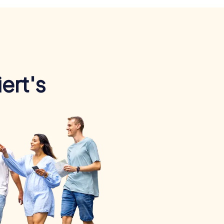
ert's