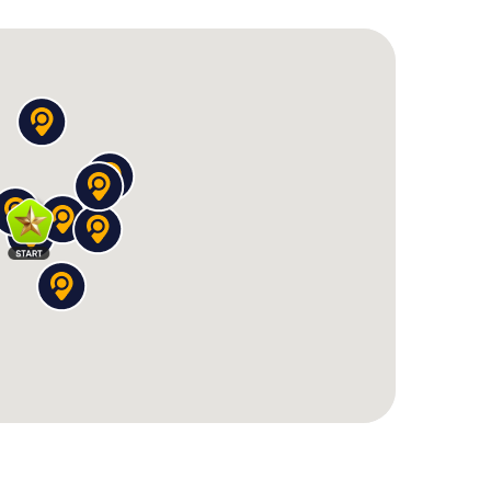
ösen gilt.
ngborg: Ein Teamabenteuer
für Gruppen, die gemeinsam die Stadt erkunden
r Team-Event – die Tour bietet für jeden etwas.
ur die Stadt besser kennen, sondern auch eure
 und Kreativität, während ihr gemeinsam knifflige
r Tour könnt ihr eure Ergebnisse mit anderen
bgeschnitten habt.
er Schnitzeljagd aus einer
h nicht nur zu den bekannten Sehenswürdigkeiten,
ie euch eine neue Sicht auf die Stadt bieten. Freut
essante Fakten, die euch die Stadt aus einer ganz
singborg zum ersten Mal besucht oder schon oft
it Sicherheit überraschen und begeistern. Lasst
gborgs verzaubern und erlebt eine unvergessliche
ben wird.