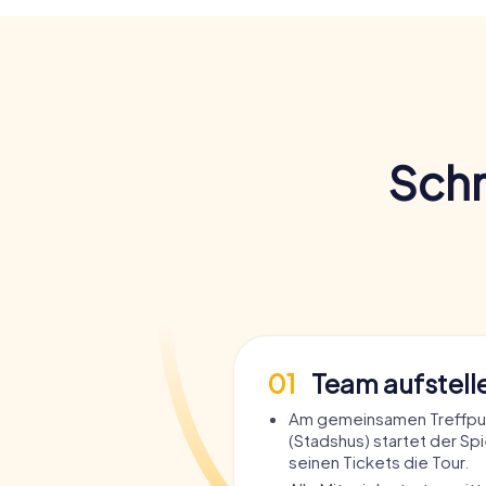
Die Schnitzeljagd in Helsingborg ist die pe
und interaktive Weise zu erkunden. Bucht je
ganz besondere Art und Weise. Die Mischun
macht diese Tour zu einem unvergesslichen E
Sehenswürdigkeiten, lernt interessante Fa
ihr die Stadt aus einer neuen Perspektive er
euch – seid ihr bereit für das Abenteuer?
Schn
01
Team aufstell
Am gemeinsamen Treffpu
(Stadshus) startet der Spie
seinen Tickets die Tour.