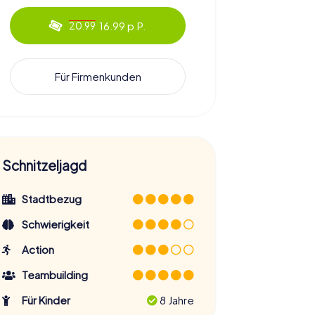
16.99 p.P.
20.99
Für Firmenkunden
Schnitzeljagd
Stadtbezug
Schwierigkeit
Action
Teambuilding
Für Kinder
8 Jahre