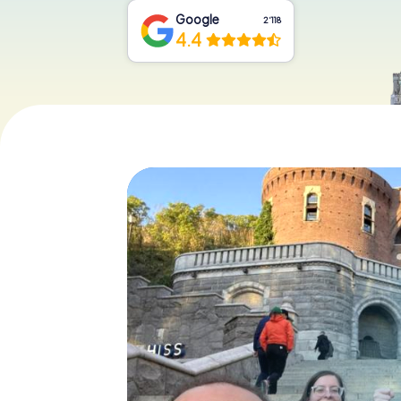
Google
2‘118
4.4