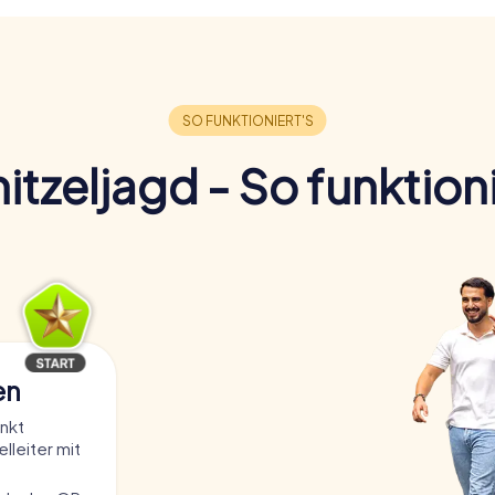
rfekte Möglichkeit, die Stadt auf eine unterhaltsame
tzt eure Tickets und erlebt Helsingborg auf eine
g aus Geschichte, Kultur und spannenden Rätseln
rlebnis für alle Teilnehmer. Entdeckt die
kten und genießt die Zeit mit eurem Team, während
lebt. Die Schnitzeljagd in Helsingborg wartet auf
itzeljagd - So funktioni
en
nkt
lleiter mit