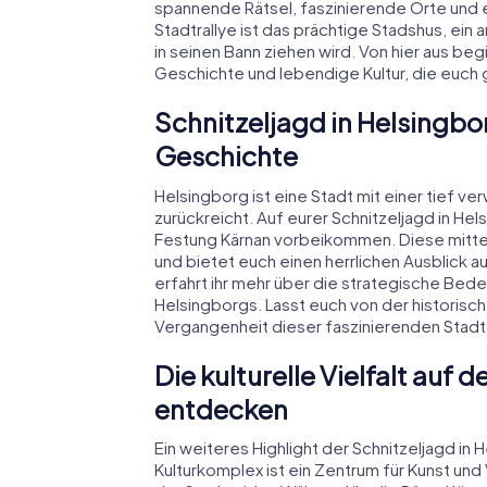
spannende Rätsel, faszinierende Orte und e
Stadtrallye ist das prächtige Stadshus, ein 
in seinen Bann ziehen wird. Von hier aus be
Geschichte und lebendige Kultur, die euch ga
Schnitzeljagd in Helsingbor
Geschichte
Helsingborg ist eine Stadt mit einer tief ver
zurückreicht. Auf eurer Schnitzeljagd in H
Festung Kärnan vorbeikommen. Diese mittela
und bietet euch einen herrlichen Ausblick a
erfahrt ihr mehr über die strategische Bede
Helsingborgs. Lasst euch von der historisch
Vergangenheit dieser faszinierenden Stadt
Die kulturelle Vielfalt auf 
entdecken
Ein weiteres Highlight der Schnitzeljagd in 
Kulturkomplex ist ein Zentrum für Kunst und