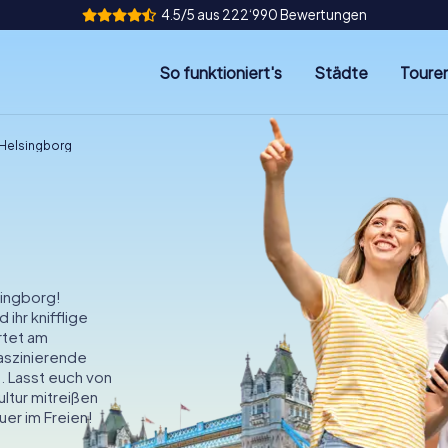
4.5/5 aus 222‘990 Bewertungen
So funktioniert's
Städte
Toure
 Helsingborg
singborg!
ihr knifflige
rtet am
aszinierende
n. Lasst euch von
ltur mitreißen
er im Freien!