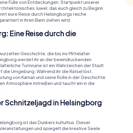
ine Fülle von Entdeckungen. Startpunkt unserer
architektonisches Juwel, das euch gleich zu Beginn
ginnt eure Reise durch Helsingborgs reiche
rantiert in ihren Bann ziehen wird.
g: Eine Reise durch die
wurzelten Geschichte, die bis ins Mittelalter
elsingborg werdet ihr an der beeindruckenden
lterliche Turmruine ist ein Wahrzeichen der Stadt
uf die Umgebung. Während ihr die Rätsel löst,
utung von Kärnan und seine Rolle in der Geschichte
en Atmosphäre mitreißen und taucht ein in die
.
der Schnitzeljagd in Helsingborg
Helsingborg ist das Dunkers kulturhus. Dieser
 Veranstaltungen und spiegelt die kreative Seele