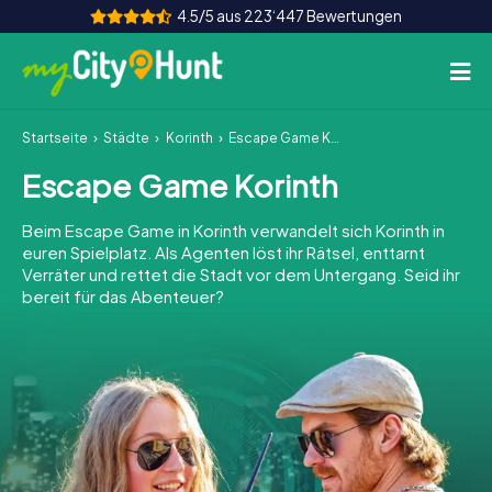
4.5/5 aus 223‘447 Bewertungen
Startseite
Städte
Korinth
Escape Game Korinth
So funktioniert's
Escape Game Korinth
Städte
Beim Escape Game in Korinth verwandelt sich Korinth in
Touren
euren Spielplatz. Als Agenten löst ihr Rätsel, enttarnt
Verräter und rettet die Stadt vor dem Untergang. Seid ihr
bereit für das Abenteuer?
Teamevent
Tickets
INT
AT
CH
DE
ES
FR
UK
IE
IT
NL