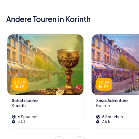
Andere Touren in Korinth
20.99
20.99
16.99
16.99
Schatzsuche
Xmas Adventure
Korinth
Korinth
6 Sprachen
6 Sprachen
3.0 h
2.5 h