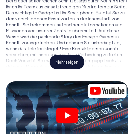
Bei dieser actionreichen Schnitzeljagd durch Korinth steht
Ihnen Ihr Team aus einsatzfreudigen Mitstreitern zur Seite.
Das wichtigste Gadget ist Ihr Smartphone: Es lotst Sie zu
den verschiedenen Einsatzorten in der Innenstadt von
Korinth. Sie bekommen laufend neue Informationen und
Missionen von unserer Zentrale übermittelt. Auf diese
Weise wird die packende Story des Escape Games in
Korinth vorangetrieben. Und nehmen Sie unbedingt ab,
wenn das Telefon klingelt! Eine Kontaktperson könnte
versuchen, mit Ihnen konspirativ in Verbindung zu treten …
Doch Vorsicht: So mancher Informant entpuppt sich als
Mehr zeigen
dubioser Doppelagent und so manche Information als
bewusst gelegte falsche Fährte. Seien Sie auf der Hut,
ziehen Sie die richtigen Schlüsse und vor allem: Vertrauen
Sie niemandem!
Anders als in einem klassischen Escape Room in Korinth
sind Sie also nicht in ein Zimmer eingesperrt, aus dem Sie
sich in einem vorgegebenen Zeitfenster befreien
müssen. Diese Smartphone Schnitzeljagd erklärt ganz
Korinth zu Ihrem persönlichen Spielfeld! Die technische
Voraussetzung für Ihr Agentenabenteuer in Korinth: Ein
Smartphone mit Zugang ins mobile Internet. Per Klick