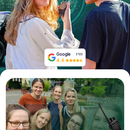
Tickets buchen
Gutscheine bestellen
Google
2‘122
4.4