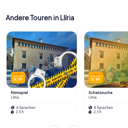
Andere Touren in Llíria
20.99
20.99
16.99
16.99
Krimispiel
Schatzsuche
Llíria
Llíria
6 Sprachen
6 Sprachen
2.5 h
2.5 h