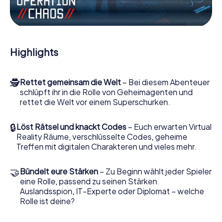
unserer Web-App. Sie brauchen nichts zu installieren, um
sich von interaktiven Videos, kniffligen Minigames und
vielen weiteren Features mitten ins Geschehen ziehen zu
lassen.
Highlights
Arbeiten Sie im Team zusammen, hören Sie feindliche
Spione ab und bringen Sie Verbindungspersonen auf Ihre
Seite. Bei diesem Escape Game in Llíria müssen Sie und Ihr
🕵
Rettet gemeinsam die Welt
– Bei diesem Abenteuer
Team mit allen Wassern gewaschen sein, um die
schlüpft ihr in die Rolle von Geheimagenten und
Bösewichte aufzuhalten. Im Gegensatz zu James Bond
rettet die Welt vor einem Superschurken.
und Co. werden Sie jedoch nicht zu stillen Helden: Sie
verewigen sich mit Ihrem Team im Highscore von Llíria und
erhalten Zugang zu Ihrer ganz persönlichen Bildergalerie.
🔒
Löst Rätsel und knackt Codes
– Euch erwarten Virtual
Das myCityHunt Escape Game macht Llíria zu Ihrem ganz
Reality Räume, verschlüsselte Codes, geheime
persönlichen Erlebnisspielplatz. Holen Sie sich Ihre
Treffen mit digitalen Charakteren und vieles mehr.
Tickets in die Welt der Spionage und Geheimagenten und
verwandeln Sie Llíria in einen Outdoor Escape Room!
🤝
Bündelt eure Stärken
– Zu Beginn wählt jeder Spieler
eine Rolle, passend zu seinen Stärken.
Auslandsspion, IT-Experte oder Diplomat – welche
Rolle ist deine?