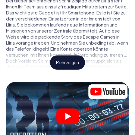
Bei dieser actionreichen Schnitzeljagd durch Llíria steht
Ihnen Ihr Team aus einsatzfreudigen Mitstreitern zur Seite.
Das wichtigste Gadget ist Ihr Smartphone: Es lotst Sie zu
den verschiedenen Einsatzorten in der Innenstadt von
Llíria. Sie bekommen laufend neue Informationen und
Missionen von unserer Zentrale übermittelt. Auf diese
Weise wird die packende Story des Escape Games in
Llíria vorangetrieben. Und nehmen Sie unbedingt ab, wenn
das Telefon klingelt! Eine Kontaktperson könnte
versuchen, mit Ihnen konspirativ in Verbindung zu treten …
Doch Vorsicht: So mancher Informant entpuppt sich als
Mehr zeigen
dubioser Doppelagent und so manche Information als
bewusst gelegte falsche Fährte. Seien Sie auf der Hut,
ziehen Sie die richtigen Schlüsse und vor allem: Vertrauen
Sie niemandem!
Anders als in einem klassischen Escape Room in Llíria sind
Sie also nicht in ein Zimmer eingesperrt, aus dem Sie sich
in einem vorgegebenen Zeitfenster befreien müssen.
Diese Smartphone Schnitzeljagd erklärt ganz Llíria zu Ihrem
persönlichen Spielfeld! Die technische Voraussetzung für
Ihr Agentenabenteuer in Llíria: Ein Smartphone mit Zugang
ins mobile Internet. Per Klick erhalten Sie Zugang zu