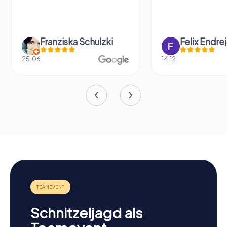
ka Schulzki
Felix Endrejat
14.12.
Schnitzeljagd als