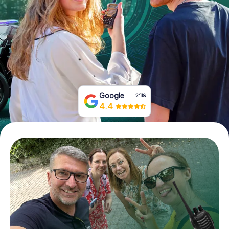
Tickets buchen
Gutscheine bestellen
Google
2‘118
4.4