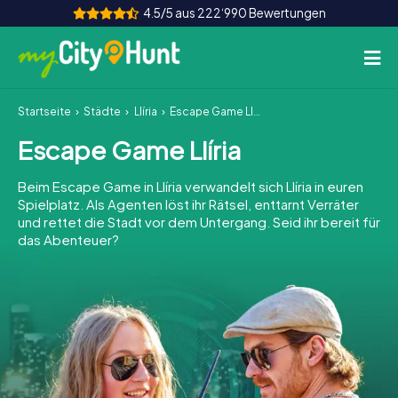
4.5/5 aus 222‘990 Bewertungen
Startseite
Städte
Llíria
Escape Game Llíria
So funktioniert's
Escape Game Llíria
Städte
Beim Escape Game in Llíria verwandelt sich Llíria in euren
Touren
Spielplatz. Als Agenten löst ihr Rätsel, enttarnt Verräter
und rettet die Stadt vor dem Untergang. Seid ihr bereit für
das Abenteuer?
Teamevent
Tickets
INT
AT
CH
DE
ES
FR
UK
IE
IT
NL