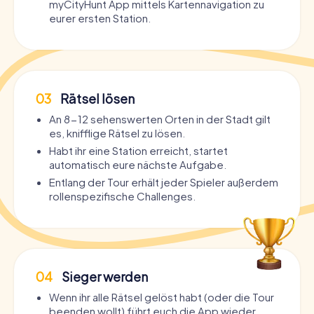
myCityHunt App mittels Kartennavigation zu
eurer ersten Station.
03
Rätsel lösen
An 8-12 sehenswerten Orten in der Stadt gilt
es, knifflige Rätsel zu lösen.
Habt ihr eine Station erreicht, startet
automatisch eure nächste Aufgabe.
Entlang der Tour erhält jeder Spieler außerdem
rollenspezifische Challenges.
04
Sieger werden
Wenn ihr alle Rätsel gelöst habt (oder die Tour
beenden wollt) führt euch die App wieder