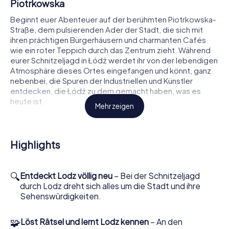
Piotrkowska
Beginnt euer Abenteuer auf der berühmten Piotrkowska-
Straße, dem pulsierenden Ader der Stadt, die sich mit
ihren prächtigen Bürgerhäusern und charmanten Cafés
wie ein roter Teppich durch das Zentrum zieht. Während
eurer Schnitzeljagd in Łódź werdet ihr von der lebendigen
Atmosphäre dieses Ortes eingefangen und könnt, ganz
nebenbei, die Spuren der Industriellen und Künstler
entdecken, die Łódź zu dem gemacht haben, was es
heute ist.
Mehr zeigen
Enthüllt Geheimnisse im Herzen von Łódź
Die Schnitzeljagd führt euch zum Herzen von Łódź – dem
Highlights
Manufaktura-Komplex. Einst eine blühende Textilfabrik,
heute ein lebhaftes Einkaufs- und Kulturzentrum, das alte
Architektur mit modernem Lifestyle verbindet. Während
🔍
Entdeckt Lodz völlig neu
– Bei der Schnitzeljagd
der Schnitzeljagd in Łódź löst ihr Rätsel, die euch die
durch Lodz dreht sich alles um die Stadt und ihre
Geschichte der Industriellen Izrael Poznański näherbringen
Sehenswürdigkeiten.
und euch zeigen, wie aus einem Ort der Arbeit ein Ort des
Vergnügens wurde.
🧩
Löst Rätsel und lernt Lodz kennen
– An den