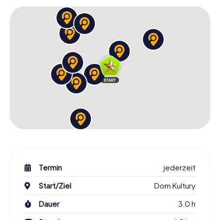
kühlen Getränk ausklingen lassen und auf eure Erfolge als
Entdecker der Stadt anstoßen.
Die Schnitzeljagd in Łódź ist mehr als nur ein Spiel – es ist
eine Reise durch die Zeit, eine Hommage an die Kultur und
ein Fest der Sinne. Packt eure Neugier und euren
Entdeckergeist ein und lasst euch auf dieses einzigartige
Erlebnis ein. Die Schnitzeljagd in Łódź wartet auf euch,
bereit, ihre Geheimnisse zu lüften und euch in ihren Bann
zu ziehen. Seid ihr bereit für das Abenteuer?
Termin
jederzeit
Start/Ziel
Dom Kultury
Dauer
3.0 h