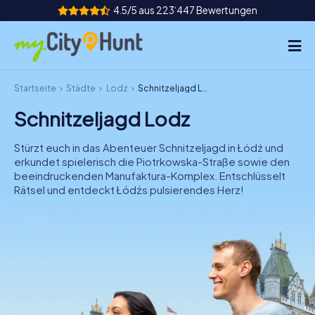
4.5/5 aus 223‘447 Bewertungen
Startseite
Städte
Lodz
Schnitzeljagd Lodz
So funktioniert's
Schnitzeljagd Lodz
Städte
Stürzt euch in das Abenteuer Schnitzeljagd in Łódź und
Touren
erkundet spielerisch die Piotrkowska-Straße sowie den
beeindruckenden Manufaktura-Komplex. Entschlüsselt
Rätsel und entdeckt Łódźs pulsierendes Herz!
Teamevent
Tickets
INT
AT
CH
DE
ES
FR
UK
IE
IT
NL