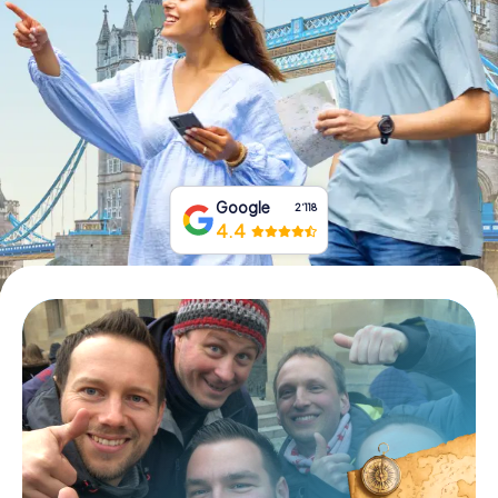
Tickets buchen
Gutscheine bestellen
Google
2‘118
4.4