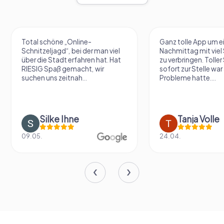
Total schöne „Online-
Ganz tolle App um e
Schnitzeljagd“, bei der man viel
Nachmittag mit vie
über die Stadt erfahren hat. Hat
zu verbringen. Tolle
RIESIG Spaß gemacht, wir
sofort zur Stelle war 
suchen uns zeitnah...
Probleme hatte....
Silke Ihne
Tanja Volle
09.05.
24.04.