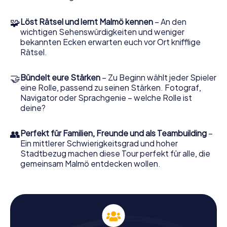
Malmö
🧩
Löst Rätsel und lernt Malmö kennen
– An den
Um die Schnitzeljagd in Malmö zu starten, benötigt ihr
wichtigen Sehenswürdigkeiten und weniger
lediglich ein Smartphone und unsere App. Nachdem ihr
bekannten Ecken erwarten euch vor Ort knifflige
euch eingeloggt habt, wählt ihr einen Spielleiter, der euch
Rätsel.
mit GPS-Navigation durch die Stadt führt. Jeder von euch
übernimmt eine spezielle Rolle, sei es als Naturfreund,
Trivia-Experte oder Fotograf, und trägt so zum Erfolg
🤝
Bündelt eure Stärken
– Zu Beginn wählt jeder Spieler
eures Teams bei. Die Aufgaben sind so gestaltet, dass
eine Rolle, passend zu seinen Stärken. Fotograf,
sie euch nicht nur herausfordern, sondern auch
Navigator oder Sprachgenie – welche Rolle ist
unterhalten.
deine?
Die Schnitzeljagd lässt sich flexibel gestalten: Ihr
👥
Perfekt für Familien, Freunde und als Teambuilding
–
bestimmt selbst, welche Station ihr als Nächstes
Ein mittlerer Schwierigkeitsgrad und hoher
ansteuert. Die Aufgaben stehen in direktem
Stadtbezug machen diese Tour perfekt für alle, die
Zusammenhang mit den Sehenswürdigkeiten und der
gemeinsam Malmö entdecken wollen.
Geschichte Malmös, sodass ihr die Stadt Stück für Stück
erkunden könnt. Auch Einheimische werden überrascht
sein, wie viel es noch zu entdecken gibt.
Geschichte und Kultur auf der Schnitzeljagd in
Malmö erleben