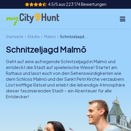
4.5/5 aus 223‘174 Bewertungen
Startseite
Städte
Malmö
Schnitzeljagd Malmö
So funktioniert's
Schnitzeljagd Malmö
Städte
Geht auf eine aufregende Schnitzeljagd in Malmö und
Touren
entdeckt die Stadt auf spielerische Weise! Startet am
Rathaus und lasst euch von den Sehenswürdigkeiten wie
dem Schloss Malmö und der Sankt Petri Kirche verzaubern.
Teamevent
Löst knifflige Rätsel und erlebt die lebendige Atmosphäre
dieser faszinierenden Stadt – ein Abenteuer für alle
Tickets
Entdecker!
INT
AT
CH
DE
ES
FR
UK
IE
IT
NL