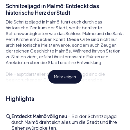
Schnitzeljagd in Malmö: Entdeckt das
historische Herz der Stadt
Die Schnitzeljagd in Malmö führt euch durch das
historische Zentrum der Stadt, wo ihr berühmte
Sehenswürdigkeiten wie das Schloss Malmö und die Sankt
Petri Kirche entdecken könnt. Diese Orte sind nicht nur
architektonische Meisterwerke, sondern auch Zeugen
der reichen Geschichte Malmös. Während ihr von Station
zu Station zieht, erfahrt ihr interessante Fakten und
Anekdoten über die Stadt und ihre Entwicklung.
Die Hauptdarsteller dieser Schnitzeljagd sind die
Mehr zeigen
beeindruckenden Bauwerke und die lebendige
Atmosphäre der Stadt. Gemeinsam mit eurem Team
werdet ihr an ikonischen Orten wie dem Jörgen Kocks hus
und dem Moderna Museet Malmö vorbeikommen. Diese
Highlights
Plätze bieten euch die Möglichkeit, Malmö aus einer
neuen Perspektive zu erleben und tief in die lokale Kultur
einzutauchen.
🔍
Entdeckt Malmö völlig neu
– Bei der Schnitzeljagd
durch Malmö dreht sich alles um die Stadt und ihre
So funktioniert die interaktive Schnitzeljagd in
Sehenswürdigkeiten.