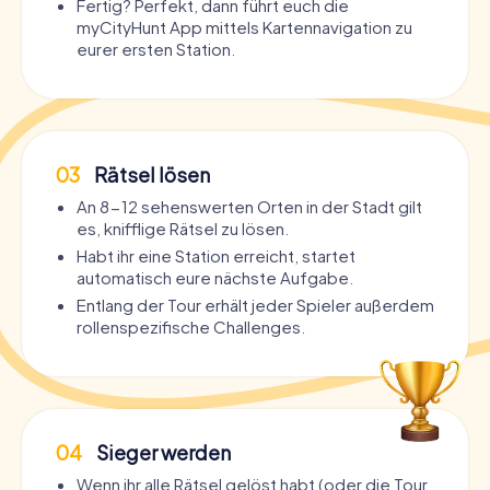
Fertig? Perfekt, dann führt euch die
myCityHunt App mittels Kartennavigation zu
eurer ersten Station.
03
Rätsel lösen
An 8-12 sehenswerten Orten in der Stadt gilt
es, knifflige Rätsel zu lösen.
Habt ihr eine Station erreicht, startet
automatisch eure nächste Aufgabe.
Entlang der Tour erhält jeder Spieler außerdem
rollenspezifische Challenges.
04
Sieger werden
Wenn ihr alle Rätsel gelöst habt (oder die Tour