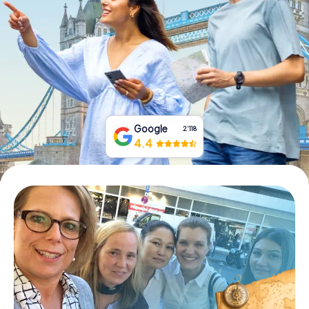
Tickets buchen
Gutscheine bestellen
Google
2‘118
4.4