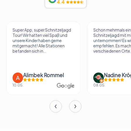
4.4
Super App, super Schnitzeljagd
Schon mehrmals ei
Tour! Wir hatten viel Spaß und
Schnitzeljagd mit 
unsere Kinder haben gerne
unternommen! Es wir
mitgemacht! Alle Stationen
empfehlen. Es mach
befanden sich in...
verschiedenen Orte..
Alimbek Rommel
10.05.
08.05.