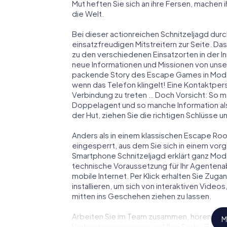
Mut heften Sie sich an ihre Fersen, machen
die Welt.
Bei dieser actionreichen Schnitzeljagd dur
einsatzfreudigen Mitstreitern zur Seite. Das
zu den verschiedenen Einsatzorten in der
neue Informationen und Missionen von unser
packende Story des Escape Games in Mode
wenn das Telefon klingelt! Eine Kontaktpers
Verbindung zu treten … Doch Vorsicht: So m
Doppelagent und so manche Information als
der Hut, ziehen Sie die richtigen Schlüsse 
Anders als in einem klassischen Escape Room
eingesperrt, aus dem Sie sich in einem vo
Smartphone Schnitzeljagd erklärt ganz Mode
technische Voraussetzung für Ihr Agentena
mobile Internet. Per Klick erhalten Sie Zug
installieren, um sich von interaktiven Video
mitten ins Geschehen ziehen zu lassen.
Arbeiten Sie im Team zusammen, hören Sie f
M
Verbindungspersonen auf Ihre Seite. Bei 