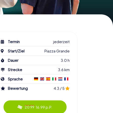
Termin
jederzeit
Start/Ziel
Piazza Grande
Dauer
3.0 h
Strecke
3.6 km
Sprache
Bewertung
4.3 / 5
16.99 p.P.
20.99