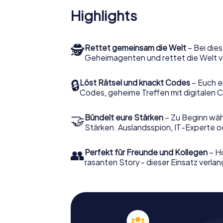
Highlights
🕵
Rettet gemeinsam die Welt
– Bei dies
Geheimagenten und rettet die Welt v
🔒
Löst Rätsel und knackt Codes
– Euch e
Codes, geheime Treffen mit digitalen C
🤝
Bündelt eure Stärken
– Zu Beginn wähl
Stärken. Auslandsspion, IT-Experte od
👥
Perfekt für Freunde und Kollegen
– Ho
rasanten Story - dieser Einsatz verlan