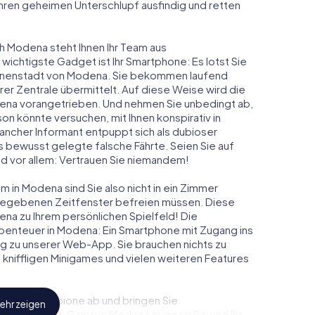
 ihren geheimen Unterschlupf ausfindig und retten
ch Modena steht Ihnen Ihr Team aus
 wichtigste Gadget ist Ihr Smartphone: Es lotst Sie
 Innenstadt von Modena. Sie bekommen laufend
er Zentrale übermittelt. Auf diese Weise wird die
na vorangetrieben. Und nehmen Sie unbedingt ab,
on könnte versuchen, mit Ihnen konspirativ in
ancher Informant entpuppt sich als dubioser
 bewusst gelegte falsche Fährte. Seien Sie auf
und vor allem: Vertrauen Sie niemandem!
 in Modena sind Sie also nicht in ein Zimmer
rgegebenen Zeitfenster befreien müssen. Diese
na zu Ihrem persönlichen Spielfeld! Die
benteuer in Modena: Ein Smartphone mit Zugang ins
ang zu unserer Web-App. Sie brauchen nichts zu
s, kniffligen Minigames und vielen weiteren Features
eindliche Spione ab und bringen Sie
ehr zeigen
diesem Escape Game in Modena müssen Sie und Ihr