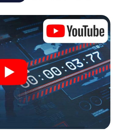
 die Bösewichte aufzuhalten. Im Gegensatz zu
zu stillen Helden: Sie verewigen sich mit Ihrem
Zugang zu Ihrer ganz persönlichen Bildergalerie.
zu Ihrem ganz persönlichen Erlebnisspielplatz.
r Spionage und Geheimagenten und verwandeln Sie