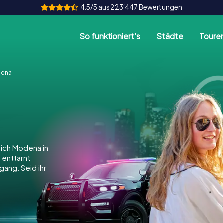
4.5/5 aus 223‘447 Bewertungen
So funktioniert's
Städte
Toure
dena
ich Modena in
, enttarnt
gang. Seid ihr