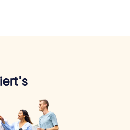
ert's