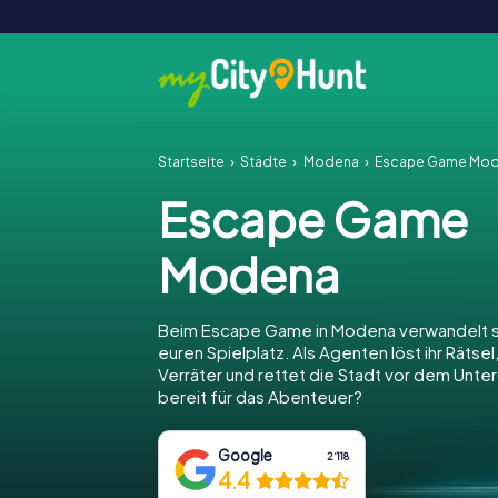
Startseite
Städte
Modena
Escape Game Mo
Escape Game
Modena
Beim Escape Game in Modena verwandelt s
euren Spielplatz. Als Agenten löst ihr Rätsel
Verräter und rettet die Stadt vor dem Unter
bereit für das Abenteuer?
Google
2‘118
4.4