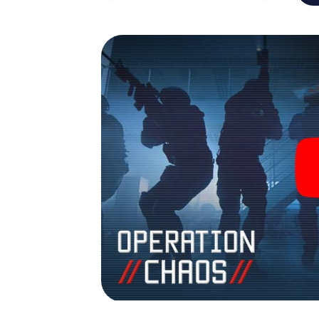
Team mit allen Wassern gewaschen sein, um
James Bond und Co. werden Sie jedoch nicht 
Team im Highscore von Modena und erhalten 
Das myCityHunt Escape Game macht Modena 
Holen Sie sich Ihre Tickets in die Welt de
Modena in einen Outdoor Escape Room!