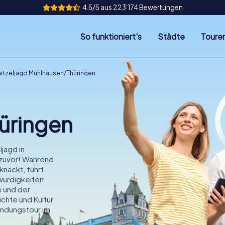
4.5/5 aus 223‘174 Bewertungen
So funktioniert's
Städte
Toure
itzeljagd Mühlhausen/Thüringen
üringen
jagd in
 zuvor! Während
knackt, führt
würdigkeiten
e und der
ichte und Kultur
undungstour im