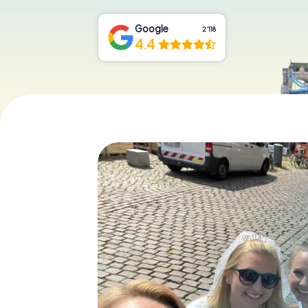
Google
2‘118
4.4