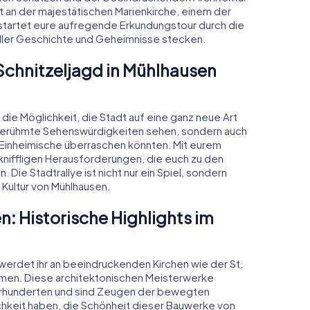
t an der majestätischen Marienkirche, einem der
startet eure aufregende Erkundungstour durch die
ller Geschichte und Geheimnisse stecken.
Schnitzeljagd in Mühlhausen
 die Möglichkeit, die Stadt auf eine ganz neue Art
r berühmte Sehenswürdigkeiten sehen, sondern auch
Einheimische überraschen könnten. Mit eurem
 kniffligen Herausforderungen, die euch zu den
ie Stadtrallye ist nicht nur ein Spiel, sondern
 Kultur von Mühlhausen.
n: Historische Highlights im
werdet ihr an beeindruckenden Kirchen wie der St.
mmen. Diese architektonischen Meisterwerke
hrhunderten und sind Zeugen der bewegten
chkeit haben, die Schönheit dieser Bauwerke von