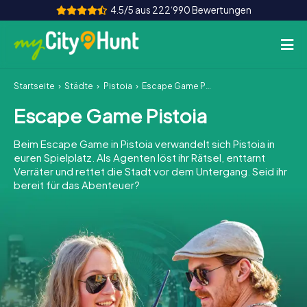
4.5/5 aus 222‘990 Bewertungen
Startseite
Städte
Pistoia
Escape Game Pistoia
So funktioniert's
Escape Game Pistoia
Städte
Beim Escape Game in Pistoia verwandelt sich Pistoia in
Touren
euren Spielplatz. Als Agenten löst ihr Rätsel, enttarnt
Verräter und rettet die Stadt vor dem Untergang. Seid ihr
bereit für das Abenteuer?
Teamevent
Tickets
INT
AT
CH
DE
ES
FR
UK
IE
IT
NL