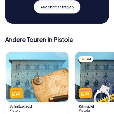
Angebot anfragen
Andere Touren in Pistoia
4.4
20.99
20.99
16.99
16.99
Schnitzeljagd
Krimispiel
Pistoia
Pistoia