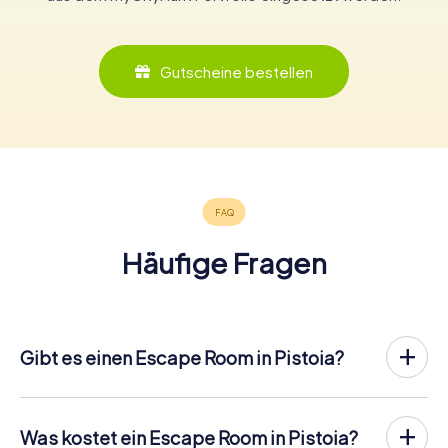
Gutscheine bestellen
Häufige Fragen
Gibt es einen Escape Room in Pistoia?
In Pistoia gibt es jetzt die Möglichkeit, ein
Outdoor
Escape Game in der Innenstadt von Pistoia
zu spielen!
Anders als bei einem klassischen Escape Room, bei dem
Was kostet ein Escape Room in Pistoia?
die Spieler in einen kleinen Raum eingesperrt werden,