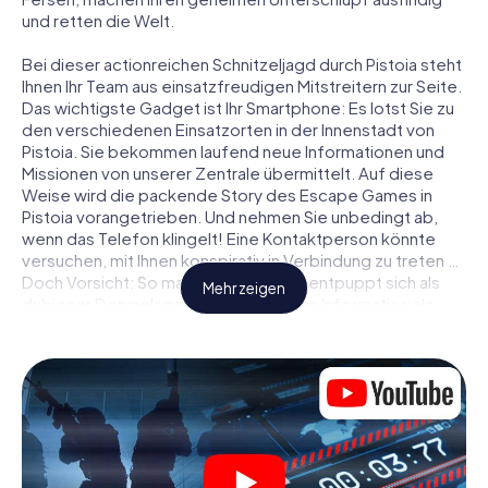
und retten die Welt.
Bei dieser actionreichen Schnitzeljagd durch Pistoia steht
Ihnen Ihr Team aus einsatzfreudigen Mitstreitern zur Seite.
Das wichtigste Gadget ist Ihr Smartphone: Es lotst Sie zu
den verschiedenen Einsatzorten in der Innenstadt von
Pistoia. Sie bekommen laufend neue Informationen und
Missionen von unserer Zentrale übermittelt. Auf diese
Weise wird die packende Story des Escape Games in
Pistoia vorangetrieben. Und nehmen Sie unbedingt ab,
wenn das Telefon klingelt! Eine Kontaktperson könnte
versuchen, mit Ihnen konspirativ in Verbindung zu treten …
Doch Vorsicht: So mancher Informant entpuppt sich als
Mehr zeigen
dubioser Doppelagent und so manche Information als
bewusst gelegte falsche Fährte. Seien Sie auf der Hut,
ziehen Sie die richtigen Schlüsse und vor allem: Vertrauen
Sie niemandem!
Anders als in einem klassischen Escape Room in Pistoia
sind Sie also nicht in ein Zimmer eingesperrt, aus dem Sie
sich in einem vorgegebenen Zeitfenster befreien
müssen. Diese Smartphone Schnitzeljagd erklärt ganz