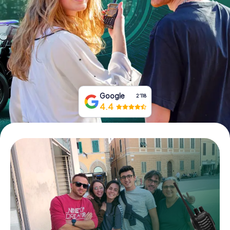
Tickets buchen
Gutscheine bestellen
Google
2‘118
4.4