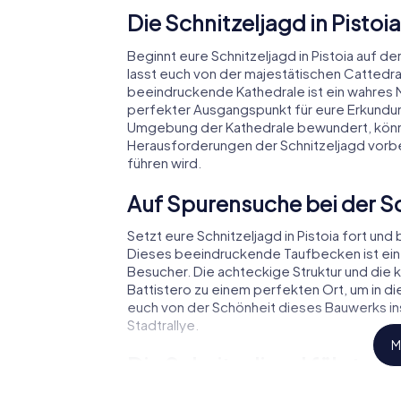
Die Schnitzeljagd in Pistoi
Beginnt eure Schnitzeljagd in Pistoia auf d
lasst euch von der majestätischen Cattedra
beeindruckende Kathedrale ist ein wahres 
perfekter Ausgangspunkt für eure Erkundun
Umgebung der Kathedrale bewundert, könnt
Herausforderungen der Schnitzeljagd vorbe
führen wird.
Auf Spurensuche bei der Sc
Setzt eure Schnitzeljagd in Pistoia fort und 
Dieses beeindruckende Taufbecken ist ein w
Besucher. Die achteckige Struktur und die 
Battistero zu einem perfekten Ort, um in di
euch von der Schönheit dieses Bauwerks ins
Stadtrallye.
M
Die Schnitzeljagd führt e
Während der Schnitzeljagd in Pistoia werdet