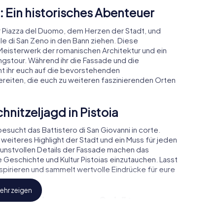
a: Ein historisches Abenteuer
er Piazza del Duomo, dem Herzen der Stadt, und
le di San Zeno in den Bann ziehen. Diese
Meisterwerk der romanischen Architektur und ein
gstour. Während ihr die Fassade und die
 ihr euch auf die bevorstehenden
reiten, die euch zu weiteren faszinierenden Orten
hnitzeljagd in Pistoia
besucht das Battistero di San Giovanni in corte.
eiteres Highlight der Stadt und ein Muss für jeden
kunstvollen Details der Fassade machen das
e Geschichte und Kultur Pistoias einzutauchen. Lasst
pirieren und sammelt wertvolle Eindrücke für eure
ehr zeigen
uch zu verborgenen Schätzen
 ihr auch die Pieve di Sant'Andrea entdecken, eine