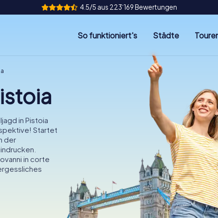
4.5/5 aus 223‘169 Bewertungen
So funktioniert's
Städte
Toure
ia
istoia
agd in Pistoia
spektive! Startet
n der
indrucken.
ovanni in corte
vergessliches