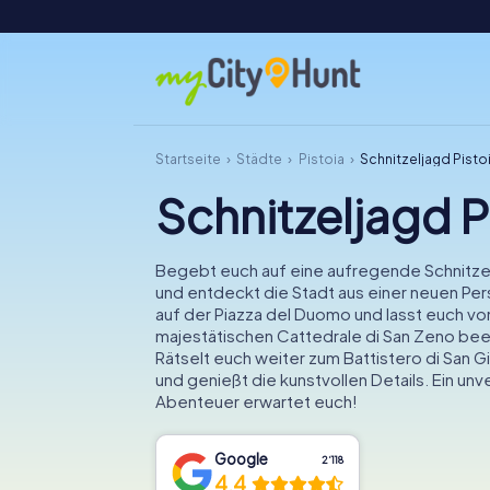
Startseite
Städte
Pistoia
Schnitzeljagd Pisto
Schnitzeljagd P
Begebt euch auf eine aufregende Schnitzelj
und entdeckt die Stadt aus einer neuen Per
auf der Piazza del Duomo und lasst euch vo
majestätischen Cattedrale di San Zeno bee
Rätselt euch weiter zum Battistero di San Gi
und genießt die kunstvollen Details. Ein un
Abenteuer erwartet euch!
Google
2‘118
4.4