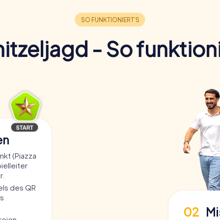
itzeljagd - So funktioni
en
kt (Piazza
ielleiter
r.
tels des QR
s
02
Mi
freien