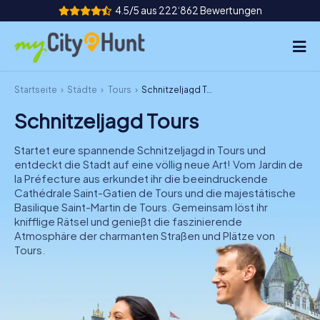
4.5/5 aus 222‘862 Bewertungen
Startseite
Städte
Tours
Schnitzeljagd Tours
So funktioniert's
Schnitzeljagd Tours
Städte
Startet eure spannende Schnitzeljagd in Tours und
Touren
entdeckt die Stadt auf eine völlig neue Art! Vom Jardin de
la Préfecture aus erkundet ihr die beeindruckende
Cathédrale Saint-Gatien de Tours und die majestätische
Teamevent
Basilique Saint-Martin de Tours. Gemeinsam löst ihr
knifflige Rätsel und genießt die faszinierende
Tickets
Atmosphäre der charmanten Straßen und Plätze von
Tours.
INT
AT
CH
DE
ES
FR
UK
IE
IT
NL