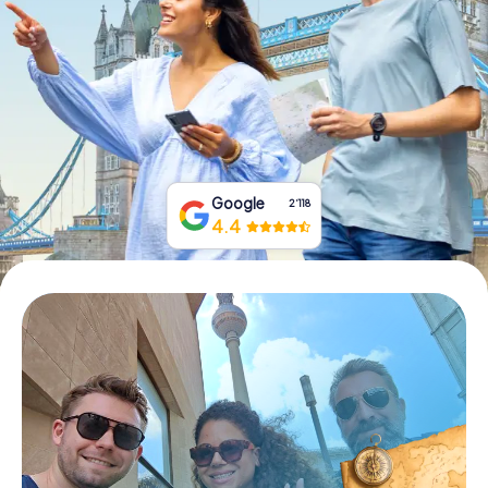
Tickets buchen
Gutscheine bestellen
Google
2‘118
4.4