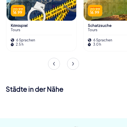
20.99
20.99
16.99
16.99
Krimispiel
Schatzsuche
Tours
Tours
6 Sprachen
6 Sprachen
2.5 h
3.0 h
Städte in der Nähe
Joué-lès-
Montlouis-
Tours
sur-Loire
Amboise
4 Touren
4 Touren
4 Touren
verfügbar
verfügbar
verfügbar