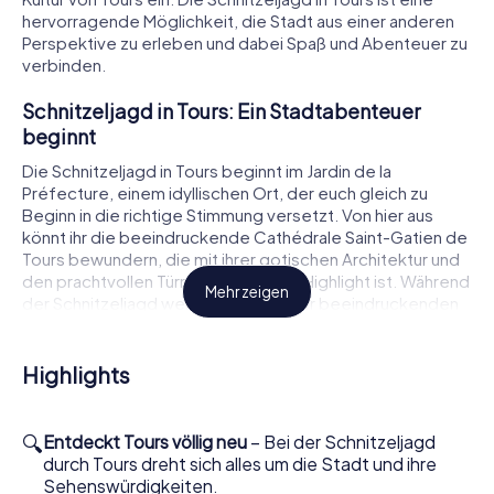
hervorragende Möglichkeit, die Stadt aus einer anderen
Perspektive zu erleben und dabei Spaß und Abenteuer zu
verbinden.
Schnitzeljagd in Tours: Ein Stadtabenteuer
beginnt
Die Schnitzeljagd in Tours beginnt im Jardin de la
Préfecture, einem idyllischen Ort, der euch gleich zu
Beginn in die richtige Stimmung versetzt. Von hier aus
könnt ihr die beeindruckende Cathédrale Saint-Gatien de
Tours bewundern, die mit ihrer gotischen Architektur und
den prachtvollen Türmen ein wahres Highlight ist. Während
Mehr zeigen
der Schnitzeljagd werdet ihr an dieser beeindruckenden
Kathedrale vorbeikommen und könnt ihre Schönheit von
außen bestaunen. Lasst euch von der majestätischen
Fassade inspirieren, während ihr eure nächste Aufgabe in
Highlights
Angriff nehmt.
Die Schnitzeljagd führt euch weiter zur Basilique Saint-
🔍
Entdeckt Tours völlig neu
– Bei der Schnitzeljagd
Martin de Tours, einem weiteren architektonischen
durch Tours dreht sich alles um die Stadt und ihre
Meisterwerk, das die Geschichte der Stadt prägt. Diese
Sehenswürdigkeiten.