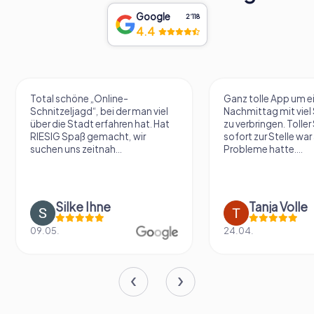
Google
2‘118
4.4
Ganz tolle App um einen
Eine sehr tolle Idee 
Nachmittag mit viel Spannung
zu erkunden und au
zu verbringen. Toller Support der
zu kommen. Die Räts
sofort zur Stelle war als ich
schön gemacht und
Probleme hatte....
etwas schwerer...
Tanja Volle
Vivienne W
24.04.
20.09.