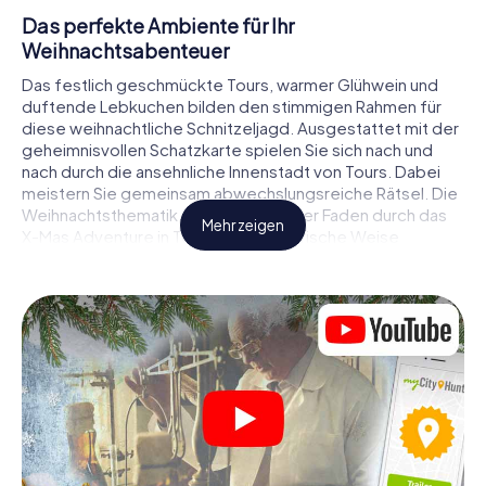
Das perfekte Ambiente für Ihr
Weihnachtsabenteuer
Das festlich geschmückte Tours, warmer Glühwein und
duftende Lebkuchen bilden den stimmigen Rahmen für
diese weihnachtliche Schnitzeljagd. Ausgestattet mit der
geheimnisvollen Schatzkarte spielen Sie sich nach und
nach durch die ansehnliche Innenstadt von Tours. Dabei
meistern Sie gemeinsam abwechslungsreiche Rätsel. Die
Weihnachtsthematik zieht sich als roter Faden durch das
Mehr zeigen
X-Mas Adventure in Tours. Auf spielerische Weise
erfahren Sie faszinierende Anekdoten rund um das
nahende Weihnachtsfest. Wird es Ihnen gelingen, die
Hinweise richtig zu deuten und anderen Schatzsuchern
stets einen Schritt voraus zu sein?
Der Weihnachtsmarkt von Tours als
Zwischenstopp
Stellen Sie ein kompetentes Team aus Freunden oder
Familienmitgliedern zusammen und begeben Sie sich
gemeinsam auf eine weihnachtliche Rätseltour durch