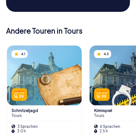
Andere Touren in Tours
4.1
4.3
20.99
20.99
16.99
16.99
Schnitzeljagd
Krimispiel
Tours
Tours
3 Sprachen
6 Sprachen
3.0 h
2.5 h