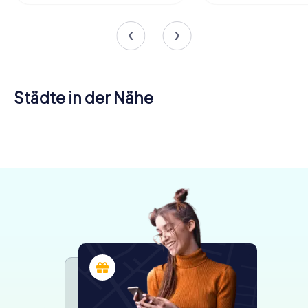
Städte in der Nähe
Joué-lès-
Montlouis-
Tours
sur-Loire
Amboise
4 Touren
4 Touren
4 Touren
verfügbar
verfügbar
verfügbar