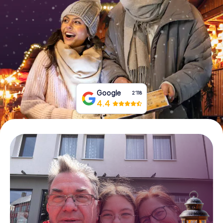
Tickets buchen
Gutscheine bestellen
Google
2‘118
4.4