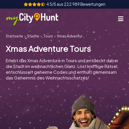
4.5/5 aus 222‘989 Bewertungen
Startseite
Städte
Tours
Xmas Adventure Tours
So funktioniert's
Xmas Adventure Tours
Städte
Erlebt das Xmas Adventure in Tours und entdeckt dabei
Touren
die Stadt im weihnachtlichen Glanz. Löst knifflige Rätsel,
entschlüsselt geheime Codes und enthüllt gemeinsam
das Geheimnis des Weihnachtsschatzes!
Teamevent
Tickets
INT
AT
CH
DE
ES
FR
UK
IE
IT
NL