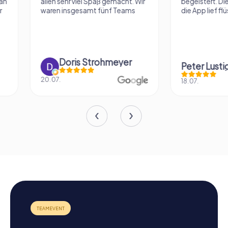
allen sehr viel Spaß gemacht. Wir
begeistert. Die Räts
waren insgesamt fünf Teams
die App lief flüssig u
Doris Strohmeyer
Peter Lustig
20.07.
18.07.