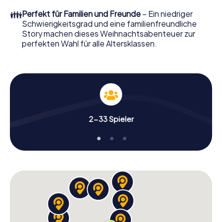
erwartet: Spaß, Teambuilding und eine stimmungsvolle
👪
Perfekt für Familien und Freunde
– Ein niedriger
Weihnachtsthematik. Gönnen Sie Ihren Kollegen also
Schwierigkeitsgrad und eine familienfreundliche
einen unvergesslichen Ausklang des Jahres und planen Sie
Story machen dieses Weihnachtsabenteuer zur
unser X-Mas Adventure als Programmpunkt Ihrer
perfekten Wahl für alle Altersklassen.
Weihnachtsfeier in Tours ein!
2-33 Spieler