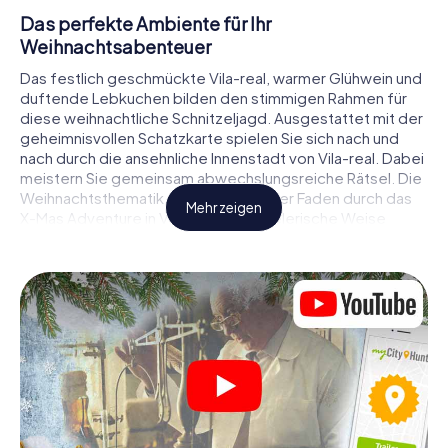
Das perfekte Ambiente für Ihr
Weihnachtsabenteuer
Das festlich geschmückte Vila-real, warmer Glühwein und
duftende Lebkuchen bilden den stimmigen Rahmen für
diese weihnachtliche Schnitzeljagd. Ausgestattet mit der
geheimnisvollen Schatzkarte spielen Sie sich nach und
nach durch die ansehnliche Innenstadt von Vila-real. Dabei
meistern Sie gemeinsam abwechslungsreiche Rätsel. Die
Weihnachtsthematik zieht sich als roter Faden durch das
Mehr zeigen
X-Mas Adventure in Vila-real. Auf spielerische Weise
erfahren Sie faszinierende Anekdoten rund um das
nahende Weihnachtsfest. Wird es Ihnen gelingen, die
Hinweise richtig zu deuten und anderen Schatzsuchern
stets einen Schritt voraus zu sein?
Der Weihnachtsmarkt von Vila-real als
Zwischenstopp
Stellen Sie ein kompetentes Team aus Freunden oder
Familienmitgliedern zusammen und begeben Sie sich
gemeinsam auf eine weihnachtliche Rätseltour durch Vila-