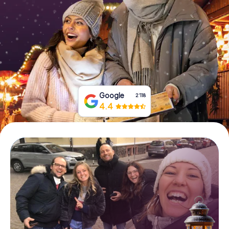
Tickets buchen
Gutscheine bestellen
Google
2‘118
4.4