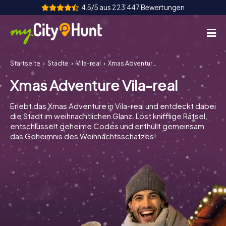
4.5/5 aus 223‘447 Bewertungen
Startseite
Städte
Vila-real
Xmas Adventure Vila-real
So funktioniert's
Xmas Adventure Vila-real
Städte
Erlebt das Xmas Adventure in Vila-real und entdeckt dabei
Touren
die Stadt im weihnachtlichen Glanz. Löst knifflige Rätsel,
entschlüsselt geheime Codes und enthüllt gemeinsam
das Geheimnis des Weihnachtsschatzes!
Teamevent
Tickets
INT
AT
CH
DE
ES
FR
UK
IE
IT
NL