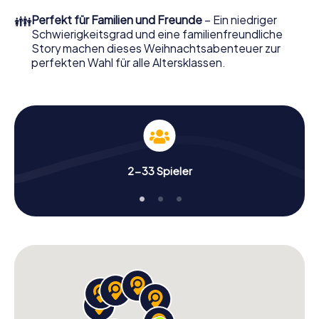
real erwartet: Spaß, Teambuilding und eine
👪
Perfekt für Familien und Freunde
– Ein niedriger
stimmungsvolle Weihnachtsthematik. Gönnen Sie Ihren
Schwierigkeitsgrad und eine familienfreundliche
Kollegen also einen unvergesslichen Ausklang des Jahres
Story machen dieses Weihnachtsabenteuer zur
und planen Sie unser X-Mas Adventure als Programmpunkt
perfekten Wahl für alle Altersklassen.
Ihrer Weihnachtsfeier in Vila-real ein!
2-33 Spieler