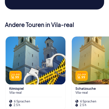
Andere Touren in Vila-real
20.99
20.99
16.99
16.99
Krimispiel
Schatzsuche
Vila-real
Vila-real
6 Sprachen
6 Sprachen
2.5 h
2.5 h