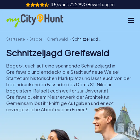
4.5/5 aus 222‘990 Bewertungen
Startseite
Städte
Greifswald
Schnitzeljagd Greifswald
So funktioniert's
Schnitzeljagd Greifswald
Städte
Begebt euch auf eine spannende Schnitzeljagd in
Touren
Greifswald und entdeckt die Stadt auf neue Weise!
Startet am historischen Marktplatz und lasst euch von der
beeindruckenden Fassade des Doms St. Nikolai
Teamevent
begeistern. Rätselt euch weiter zur Universität
Greifswald, einem Meisterwerk der Architektur.
Tickets
Gemeinsam löst ihr knifflige Aufgaben und erlebt
unvergessliche Abenteuer im Freien!
INT
AT
CH
DE
ES
FR
UK
IE
IT
NL