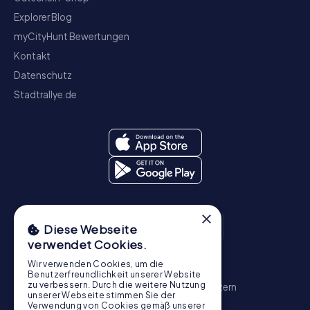
Explorer Blog
myCityHunt Bewertungen
Kontakt
Datenschutz
Stadtrallye.de
×
Diese Webseite
verwendet Cookies.
Wir verwenden Cookies, um die
Schnitzeljagd
Benutzerfreundlichkeit unserer Website
zu verbessern. Durch die weitere Nutzung
Zürich
Basel
Genf
Bern
Winterthur
Luzern
unserer Webseite stimmen Sie der
St. Gallen
Schaffhausen
Chur
Verwendung von Cookies gemäß unserer