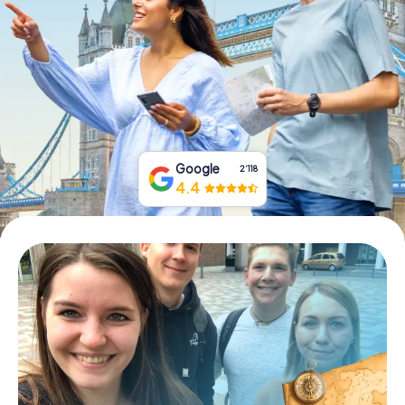
Tickets buchen
Gutscheine bestellen
Google
2‘118
4.4