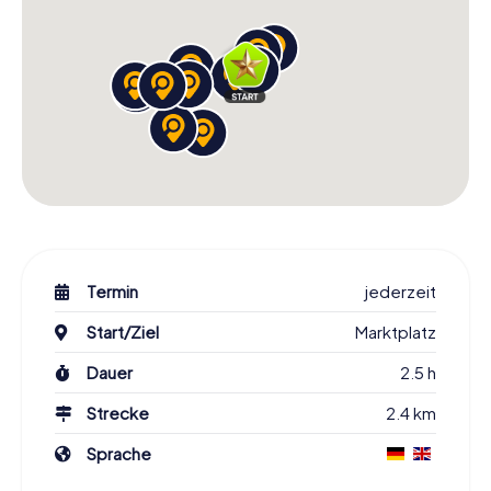
in Greifswald
Seid ihr bereit, euch der Herausforderung zu stellen? Die
Schnitzeljagd in Greifswald bietet euch die Möglichkeit,
die Stadt auf eine interaktive und unterhaltsame Weise zu
erkunden. Mit jeder gelösten Aufgabe sammelt ihr Punkte
und könnt euch mit anderen Teams messen, die ebenfalls
die Schnitzeljagd in Greifswald absolviert haben.
Vielleicht knackt ihr sogar den Highscore und verewigt
euch in der Bestenliste!
Die Schnitzeljagd ist nicht nur ein Spiel, sondern auch eine
Gelegenheit, die Stadt mit anderen Augen zu sehen. Ihr
werdet die Sehenswürdigkeiten Greifswalds nicht nur
Termin
jederzeit
kennenlernen, sondern auch die Geschichten und
Start/Ziel
Marktplatz
Geheimnisse, die sie umgeben. Also schnappt euch eure
Freunde oder Familie, bildet ein Team und startet eure
Dauer
2.5 h
eigene Schnitzeljagd in Greifswald. Ihr werdet überrascht
sein, wie viel Spaß es macht, die Stadt auf diese Weise zu
Strecke
2.4 km
entdecken!
Sprache
Bucht eure Schnitzeljagd in Greifswald und