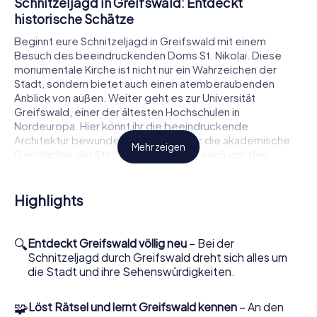
Schnitzeljagd in Greifswald: Entdeckt
historische Schätze
Beginnt eure Schnitzeljagd in Greifswald mit einem
Besuch des beeindruckenden Doms St. Nikolai. Diese
monumentale Kirche ist nicht nur ein Wahrzeichen der
Stadt, sondern bietet auch einen atemberaubenden
Anblick von außen. Weiter geht es zur Universität
Greifswald, einer der ältesten Hochschulen in
Nordeuropa. Hier könnt ihr die beeindruckende
Architektur bewundern und mehr über die akademische
Mehr zeigen
Geschichte der Stadt erfahren. Lasst euch von den
Rätseln und Aufgaben leiten, die euch an diesen
historischen Orten erwarten.
Highlights
Der nächste Halt auf eurer Schnitzeljagd führt euch zum
Rubenow-Denkmal, das zu Ehren des Gründers der
Universität errichtet wurde. Dieses Denkmal ist ein
🔍
Entdeckt Greifswald völlig neu
– Bei der
Symbol für die lange Tradition der Bildung und
Schnitzeljagd durch Greifswald dreht sich alles um
Wissenschaft in Greifswald. Nutzt die Gelegenheit, um
die Stadt und ihre Sehenswürdigkeiten.
mehr über die bedeutenden Persönlichkeiten zu erfahren,
die die Stadt geprägt haben, und löst die kniffligen
🧩
Löst Rätsel und lernt Greifswald kennen
– An den
Aufgaben, die euch hier erwarten.