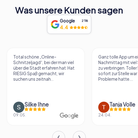
Was unsere Kunden sagen
Google
2‘118
4.4
Total schöne „Online-
Ganz tolle App um e
Schnitzeljagd“, bei der man viel
Nachmittag mit vie
über die Stadt erfahren hat. Hat
zu verbringen. Tolle
RIESIG Spaß gemacht, wir
sofort zur Stelle war 
suchen uns zeitnah...
Probleme hatte....
Silke Ihne
Tanja Volle
09.05.
24.04.