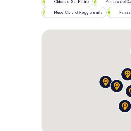
Chiesa di San Pietro
Palazzo del Ca
Ein Besuch in Reggio Emilia ist unvergesslic
zu erkunden als mit unserer Schnitzeljagd. 
Musei Civici di Reggio Emilia
Palazz
lebendige Kultur auf eine spannende und un
Geschichte der Stadt ein, entdeckt berühm
faszinierenden Geschichten, die sich um di
erlebt Reggio Emilia auf eine ganz besonde
Unsere Schnitzeljagd in Reggio Emilia ist n
Wettbewerb, bei dem ihr Punkte sammeln 
Vielleicht schafft ihr es sogar, den Highsc
einzutragen. Egal, ob ihr die Stadt zum ers
Schnitzeljagd wird euch Reggio Emilia aus e
Also, schnappt euch eure Freunde oder Fami
euch durch die Straßen von Reggio Emilia füh
entdeckt die vielen Facetten, die sie zu bie
auf euch!