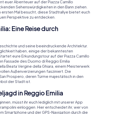
nnt euer Abenteuer auf der Piazza Camillo
uckenden Sehenswürdigkeiten in den Bann ziehen.
 ersten Mal besucht, diese Stadtrallye bietet euch
euen Perspektive zu entdecken.
lia: Eine Reise durch
 Geschichte und seine beeindruckende Architektur.
öglichkeit haben, einige der bekanntesten
tartet eure Erkundungstour auf der Piazza Camillo
ten Fassade des Duomo di Reggio Emilia
ella Beata Vergine della Ghiara, einem Meisterwerk
vollen Außenverzierungen fasziniert. Die
di San Prospero, deren Türme majestätisch in den
ol der Stadt ist.
eljagd in Reggio Emilia
innen, müsst ihr euch lediglich mit unserer App
rampolini einloggen. Hier entscheidet ihr, wer von
inem Smartphone und der GPS-Navigation durch die