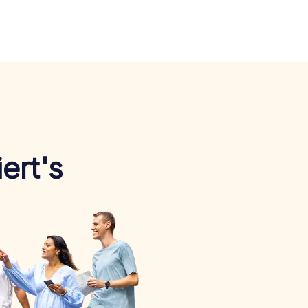
ert's