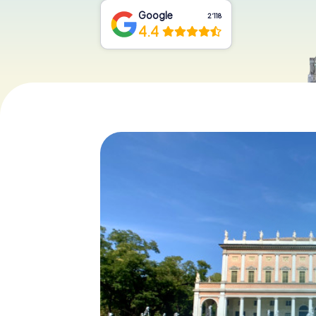
Google
2‘118
4.4