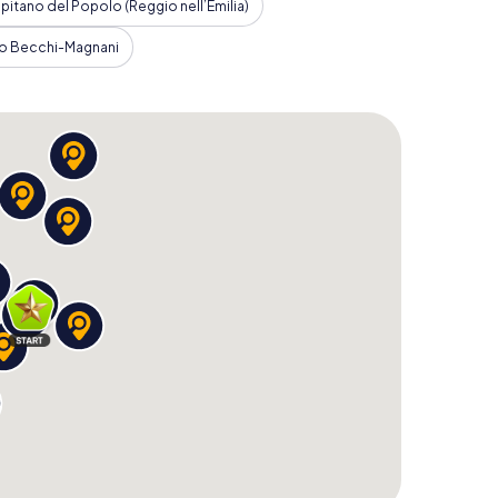
pitano del Popolo (Reggio nell’Emilia)
h, und es gibt keine bessere Möglichkeit, die Stadt
Ihr werdet die historischen Bauwerke und die
o Becchi-Magnani
terhaltsame Weise kennenlernen. Taucht tief in die
te Sehenswürdigkeiten und erfahrt mehr über die
ese Orte ranken. Bucht jetzt eure Schnitzeljagd und
re Art!
icht nur eine Entdeckungstour, sondern auch ein
und euch mit anderen Teams messen könnt.
ore zu knacken und euren Namen in die Bestenliste
ten Mal besucht oder schon oft hier wart, diese
iner völlig neuen Perspektive zeigen.
lie und macht euch bereit für ein Abenteuer, das
rt. Erlebt die Stadt in ihrer ganzen Pracht und
ten hat. Die Schnitzeljagd in Reggio Emilia wartet