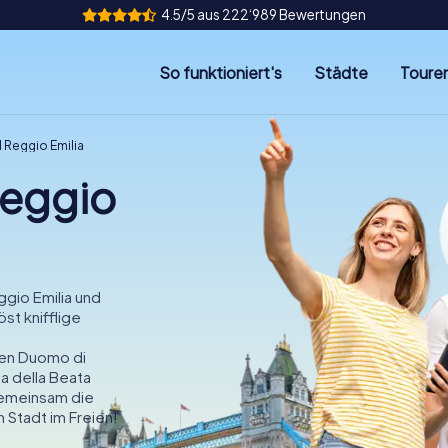
4.5/5 aus 222‘989 Bewertungen
So funktioniert's
Städte
Toure
 Reggio Emilia
Reggio
ggio Emilia und
st knifflige
en Duomo di
ca della Beata
gemeinsam die
 Stadt im Freien!