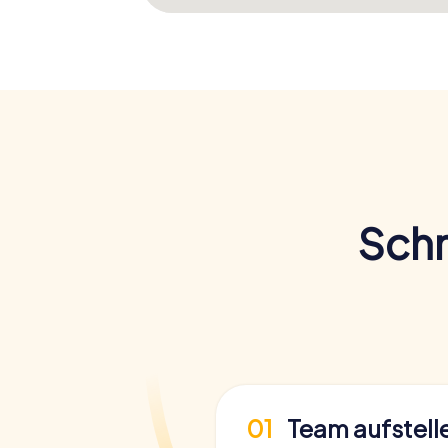
Schn
01
Team aufstell