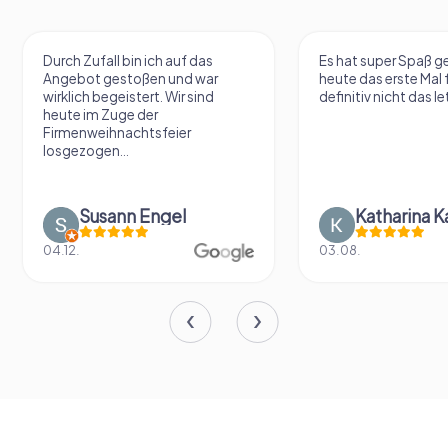
Durch Zufall bin ich auf das
Es hat super Spaß 
Angebot gestoßen und war
heute das erste Mal 
wirklich begeistert. Wir sind
definitiv nicht das le
heute im Zuge der
Firmenweihnachtsfeier
losgezogen...
Susann Engel
Katharina K
04.12.
03.08.