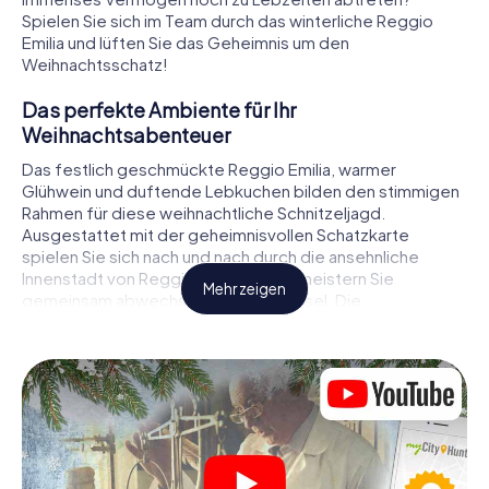
Spielen Sie sich im Team durch das winterliche Reggio
Emilia und lüften Sie das Geheimnis um den
Weihnachtsschatz!
Das perfekte Ambiente für Ihr
Weihnachtsabenteuer
Das festlich geschmückte Reggio Emilia, warmer
Glühwein und duftende Lebkuchen bilden den stimmigen
Rahmen für diese weihnachtliche Schnitzeljagd.
Ausgestattet mit der geheimnisvollen Schatzkarte
spielen Sie sich nach und nach durch die ansehnliche
Innenstadt von Reggio Emilia. Dabei meistern Sie
Mehr zeigen
gemeinsam abwechslungsreiche Rätsel. Die
Weihnachtsthematik zieht sich als roter Faden durch das
X-Mas Adventure in Reggio Emilia. Auf spielerische Weise
erfahren Sie faszinierende Anekdoten rund um das
nahende Weihnachtsfest. Wird es Ihnen gelingen, die
Hinweise richtig zu deuten und anderen Schatzsuchern
stets einen Schritt voraus zu sein?
Der Weihnachtsmarkt von Reggio Emilia als