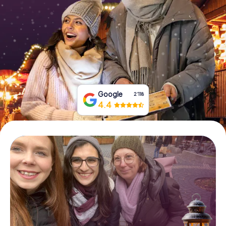
Tickets buchen
Gutscheine bestellen
Google
2‘118
4.4