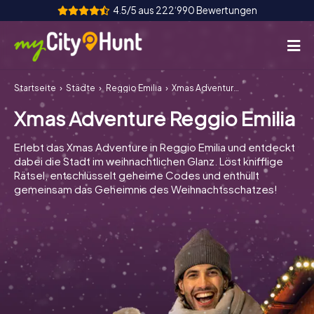
4.5/5 aus 222‘990 Bewertungen
Startseite
Städte
Reggio Emilia
Xmas Adventure Reggio Emilia
So funktioniert's
Xmas Adventure Reggio Emilia
Städte
Erlebt das Xmas Adventure in Reggio Emilia und entdeckt
Touren
dabei die Stadt im weihnachtlichen Glanz. Löst knifflige
Rätsel, entschlüsselt geheime Codes und enthüllt
gemeinsam das Geheimnis des Weihnachtsschatzes!
Teamevent
Tickets
INT
AT
CH
DE
ES
FR
UK
IE
IT
NL