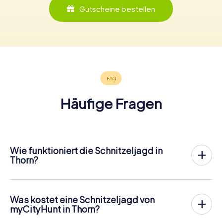
Gutscheine bestellen
Häufige Fragen
Wie funktioniert die Schnitzeljagd in
Thorn?
Bei myCityHunt wird Thorn zu eurem Spielfeld! Alles, was
ihr für den
Ablauf der Schnitzjagd
benötigt, ist ein
Ticketcode und ein internetfähiges Handy.
Was kostet eine Schnitzeljagd von
Am gewünschten Termin versammelst du dein Team im
myCityHunt in Thorn?
Stadtzentrum von Thorn. Dann geht es los: Dein Handy
Der Preis für eine myCityHunt Schnitzeljagd in Thorn