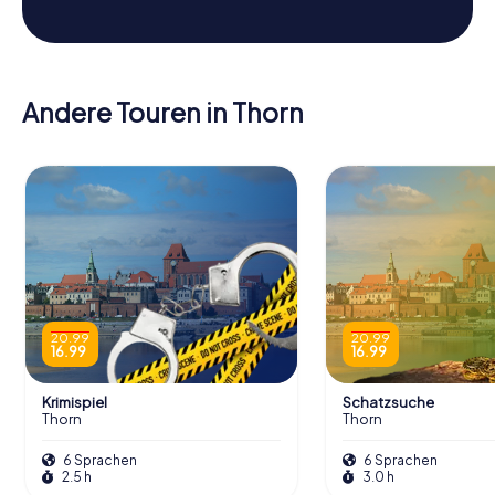
Andere Touren in Thorn
20.99
20.99
16.99
16.99
Krimispiel
Schatzsuche
Thorn
Thorn
6 Sprachen
6 Sprachen
2.5 h
3.0 h