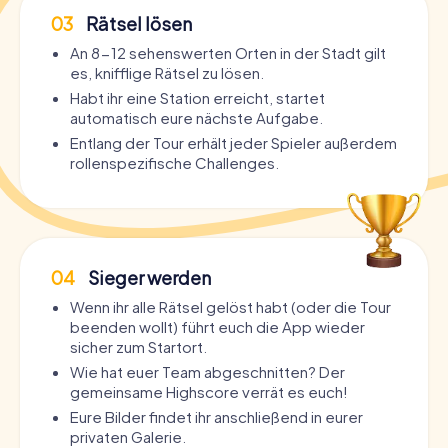
03
Rätsel lösen
An 8-12 sehenswerten Orten in der Stadt gilt
es, knifflige Rätsel zu lösen.
Habt ihr eine Station erreicht, startet
automatisch eure nächste Aufgabe.
Entlang der Tour erhält jeder Spieler außerdem
rollenspezifische Challenges.
04
Sieger werden
Wenn ihr alle Rätsel gelöst habt (oder die Tour
beenden wollt) führt euch die App wieder
sicher zum Startort.
Wie hat euer Team abgeschnitten? Der
gemeinsame Highscore verrät es euch!
Eure Bilder findet ihr anschließend in eurer
privaten Galerie.