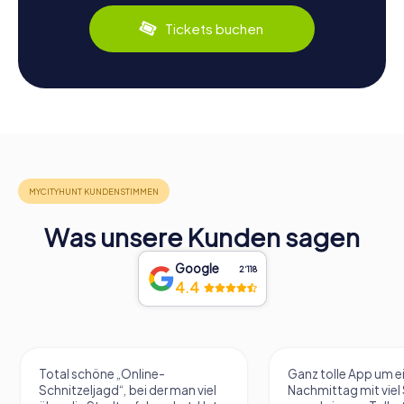
Tickets buchen
Was unsere Kunden sagen
Google
2‘118
4.4
Total schöne „Online-
Ganz tolle App um e
Schnitzeljagd“, bei der man viel
Nachmittag mit vie