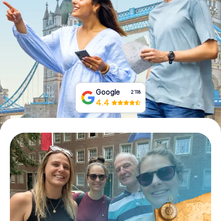
Tickets buchen
Gutscheine bestellen
Google
2‘118
4.4